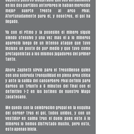
Japheth pues es inobjetable que sus actuaciones 
en los dos partidos anteriores le habían merecido 
mejor suerte frente al arco rival. 
Afortunadamente para él, y nosotros, el gol ha 
llegado. 
Ya con el ritmo y la posesión el minero siguió 
siendo ofensivo y una vez más el a lo mineros 
apareció luego de un intenso ataque que tuvo 
incluso un poste de por medio y que tuvo como 
protagonistas a los mismos jugadores del primer 
tanto. 
Ahora Japheth sirvió para el fresnillense quien 
con una sobrada tranquilidad en plena área chica 
y ante la salida del cancerbero rival definió para 
darnos un triunfo a 6 minutos del final con el 
definitivo 1-2 en los botines de nuestro Mago 
zacatecano. 
Me quedo con la celebración grupal en la esquina 
del córner tras el gol, todos unidos, y con un 
vestidor en calma tras el duelo pues este A lo 
mineros lo hemos disfrutado mucho, pero esto, 
esto apenas inicia. 