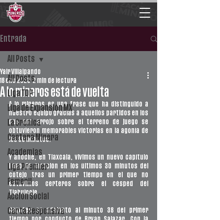
Entrada
All Posts
Yair Villalpando
All Posts
18 ene 2023
2 min de lectura
A lo mineros está de vuelta
Liga TDP
A lo mineros es una frase que ha distinguido a 
Liga de Expansión MX
nuestro equipo gracias a aquellos partidos en los 
que con arrojo sobre el terreno de juego se 
La Crónica
obtuvieron memorables victorias en la agonía de 
Cantera Minera
los 90 minutos. 
Academias
Y anoche, en Tlaxcala, vivimos un nuevo capítulo 
lleno de emoción en los últimos 30 minutos del 
Liga Premier
cotejo tras un primer tiempo en el que no 
Femenil
estuvimos certeros sobre el césped del 
Tlahuicole.
Acción Social
Coyotes se adelantó al minuto 38 del primer 
Carta Responsiva
tiempo por conducto de Bryan Salazar. Con la 