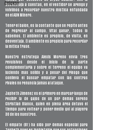
Ceickor
desventaja a cuestas, en el vestidor se arengó y 
volvimos a recordar nuestra mística enfundada 
en el ADN Minero. 
Tener el balón, es la contante que se repite antes 
de regresar al campo. Vital ganar, todos lo 
sabemos. El ambiente es propicio, de visita, en 
desventaja. El ambiente es propicio para recordar 
la mítica frase. 
Nuestro estratega Alexis Moreno envía tres 
revulsivos desde el inicio de la parte 
complementaria y sobre el terreno el equipo va 
luciendo más sólido y a pesar del riesgo que 
conlleva el buscar empatar con las contras 
rivales no renuncia jamás al ataque. 
Japheth Jiménez es el primero en marcar luego de 
recibir la de gajos de un por demás sereno 
Christian Blanco, quien en plena área detuvo el 
tiempo para voltear y poner medio gol al playera 
30 de los nuestros. 
El empate (61´) ha sido por demás especial para 