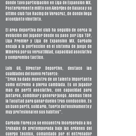
donde tuvo participación en Liga de Expansión MX. 
Posteriormente militó con Alebrijes de Oaxaca y su 
último club fue Racing de Veracruz, de donde llega 
al conjunto vinotinto.
El área deportiva del club ha seguido de cerca la 
evolución del jugador desde su paso por Liga TDP, 
Liga Premier y Liga de Expansión MX. Carballo 
encaja a la perfección en el sistema de juego de 
Mineros por su versatilidad, capacidad asociativa 
y compromiso táctico.
Luis Gil, Director Deportivo, destacó las 
cualidades del nuevo refuerzo:
“Erick ha dado muestra de un talento importante 
como extremo a pierna cambiada. Es un jugador 
más de perfil asociativo, con capacidad para 
juntarse, combinar y generar juego. Además tiene 
la facultad para ganar duelos tras conducción. Es 
un buen perfil, solidario, fuerte defensivamente y 
muy profesional en sus hábitos”.
Carballo Flores ya se encuentra incorporado a los 
trabajos de pretemporada bajo las órdenes del 
cuerpo técnico, comandado por el entrenador 