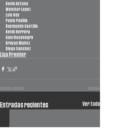
Kevin Antuna
Melchor López
Luis Rey
Pablo Padilla
Reymundo Castillo
Kevin Herrera
Gael Bocanegra
Brayan Muñoz
Diego Sánchez
Liga Premier
Ver todo
Entradas recientes