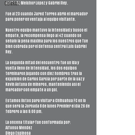
parte de Melchor López y Gabriel Rey.
Ceickor
Fue al 23 cuando Jared Torres abrió el marcador 
para poner en ventaja al equipo visitante.
Nuestro equipo mantuvo la intensidad y busco el 
empate, la recompensa llegó al 42 cuando se 
señaló la pena máxima para los nuestros que fue 
bien cobrada por el defensa central Luis Gabriel 
Rey.
La segunda mitad del encuentro fue un ida y 
vuelta lleno de intensidad, los dos equipos 
terminaron jugando con diez hombres tras la 
expulsión de Carlos García por parte de la uaz y 
Kevin Antuna de mineros, manteniendo así el 
marcador con empate a un gol.
Estamos listos para visitar a Chihuahua FC en lo 
que será la Jornada 8 de lunes Premier el día 26 de 
febrero a las 8:00 pm.
La oncena titular fue conformada por:
Alfonso Méndez
Diego Espinosa