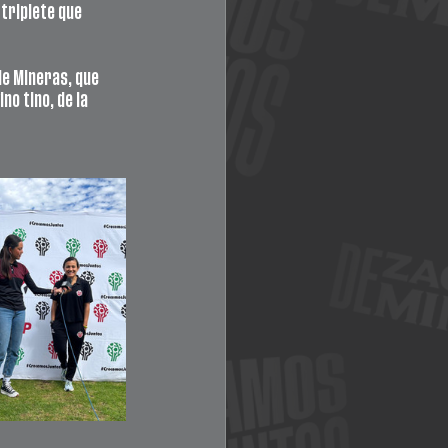
triplete que 
de Mineras, que 
no tino, de la 