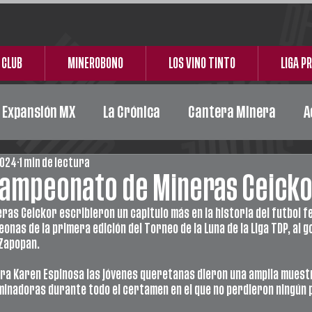
 CLUB
MINEROBONO
LOS VINO TINTO
LIGA P
e Expansión MX
La Crónica
Cantera Minera
A
2024
1 min de lectura
Acción Social
Carta Responsiva
Ceickor
campeonato de Mineras Ceick
as Ceickor escribieron un capitulo más en la historia del futbol fem
as de la primera edición del Torneo de la Luna de la Liga TDP, al go
Zapopan. 
ra Karen Espinosa las jóvenes queretanas dieron una amplia muestr
ominadoras durante todo el certamen en el que no perdieron ningún 