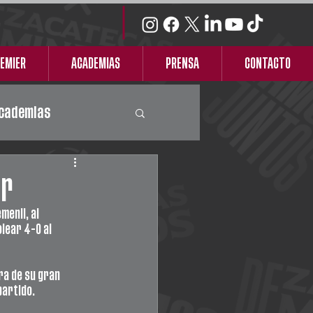
REMIER
ACADEMIAS
PRENSA
CONTACTO
cademias
or
enil, al 
lear 4-0 al 
a de su gran 
partido.