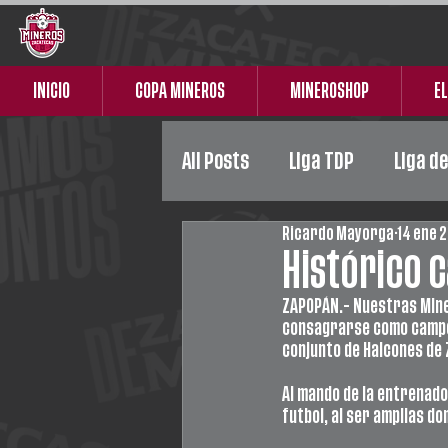
INICIO
COPA MINEROS
MINEROSHOP
EL
All Posts
Liga TDP
Liga d
Ricardo Mayorga
14 ene 
Liga Premier
Femenil
Histórico 
ZAPOPÁN.- Nuestras Miner
consagrarse como campeon
conjunto de Halcones de 
Al mando de la entrenado
futbol, al ser amplias d