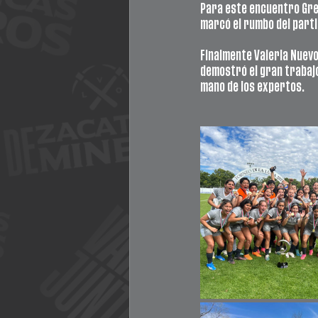
Para este encuentro Grec
marcó el rumbo del parti
Finalmente Valeria Nuevo 
demostró el gran trabajo 
mano de los expertos.