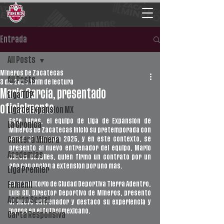
Entrada
All Posts
Mineros De Zacatecas
All Posts
3 dic 2024
1 min de lectura
Mario García, presentado
Liga TDP
oficialmente
Liga de Expansión MX
Este lunes, el equipo de Liga de Expansión de 
La Crónica
Mineros de Zacatecas inició su pretemporada con 
miras al Clausura 2025, y en este contexto, se 
Cantera Minera
presentó al nuevo entrenador del equipo, Mario 
Academias
García Covalles, quien firmó un contrato por un 
año con opción a extensión por uno más.
Liga Premier
En el auditorio de Ciudad Deportiva Tierra Adentro, 
Femenil
Luis Gil, Director Deportivo de Mineros, presentó 
Acción Social
al nuevo entrenador y destacó su experiencia y 
logros en el fútbol mexicano. 
Carta Responsiva