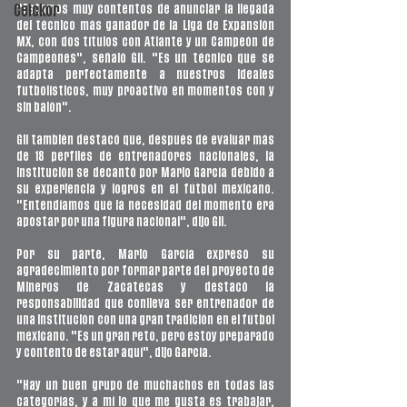
"Estamos muy contentos de anunciar la llegada 
Ceickor
del técnico más ganador de la Liga de Expansión 
MX, con dos títulos con Atlante y un Campeón de 
Campeones", señaló Gil. "Es un técnico que se 
adapta perfectamente a nuestros ideales 
futbolísticos, muy proactivo en momentos con y 
sin balón".
Gil también destacó que, después de evaluar más 
de 18 perfiles de entrenadores nacionales, la 
institución se decantó por Mario García debido a 
su experiencia y logros en el fútbol mexicano. 
"Entendíamos que la necesidad del momento era 
apostar por una figura nacional", dijo Gil.
Por su parte, Mario García expresó su 
agradecimiento por formar parte del proyecto de 
Mineros de Zacatecas y destacó la 
responsabilidad que conlleva ser entrenador de 
una institución con una gran tradición en el fútbol 
mexicano. "Es un gran reto, pero estoy preparado 
y contento de estar aquí", dijo García. 
"Hay un buen grupo de muchachos en todas las 
categorías, y a mí lo que me gusta es trabajar, 