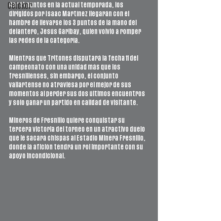
Con 10 puntos en la actual temporada, los 
Ceickor
dirigidos por Isaac Martínez llegarán con el 
hambre de llevarse los 3 puntos de la mano del 
delantero, Jesús Garibay, quien volvió a romper 
las redes de la categoría. 
Mientras que Tritones disputará la fecha 11 del 
campeonato con una unidad más que los 
fresnillenses, sin embargo, el conjunto 
vallartense no atraviesa por el mejor de sus 
momentos al perder sus dos últimos encuentros 
y solo ganar un partido en calidad de visitante. 
Mineros de Fresnillo quiere conquistar su 
tercera victoria del torneo en un atractivo duelo 
que le sacará chispas al Estadio Minera Fresnillo, 
donde la afición tendrá un rol importante con su 
apoyo incondicional.