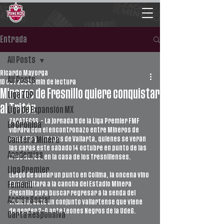
Entrada
All Posts
Ricardo Mayorga
All Posts
10 oct 2023
1 min de lectura
Mineros de Fresnillo quiere conquistar
Liga TDP
al Tritón
Liga de Expansión MX
ZACATECAS.- La jornada 11 de la Liga Premier FMF 
La Crónica
vibrará con el encontronazo entre Mineros de 
Fresnillo y Tritones de Vallarta, quienes se verán 
Cantera Minera
las caras este sábado 14 octubre en punto de las 
Academias
17:00 horas, en la casa de los fresnillenses. 
Liga Premier
Luego de sumar un punto en Colima, la oncena vino 
tinto saltará a la cancha del Estadio Minera 
Femenil
Fresnillo para buscar regresar a la senda del 
Acción Social
triunfo, ante un conjunto vallartense que viene 
de perder 2-0 ante Leones Negros de la UdeG. 
Carta Responsiva