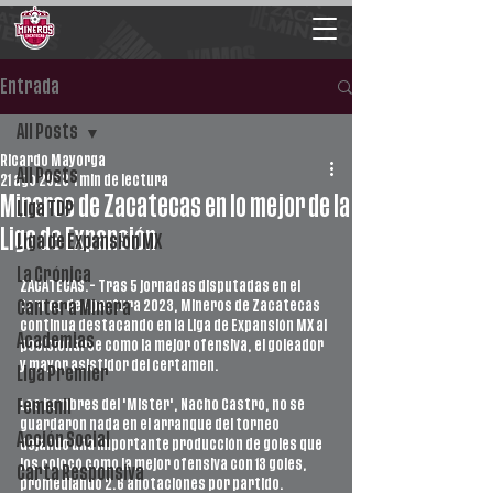
Entrada
All Posts
Ricardo Mayorga
All Posts
21 ago 2023
1 min de lectura
Mineros de Zacatecas en lo mejor de la
Liga TDP
Liga de Expansión
Liga de Expansión MX
La Crónica
ZACATECAS.- Tras 5 jornadas disputadas en el 
torneo de Apertura 2023, Mineros de Zacatecas 
Cantera Minera
continua destacando en la Liga de Expansión MX al 
Academias
posicionarse como la mejor ofensiva, el goleador 
y mayor asistidor del certamen.
Liga Premier
Los hombres del 'Mister', Nacho Castro, no se 
Femenil
guardaron nada en el arranque del torneo 
Acción Social
dejando una importante producción de goles que 
los colocó como la mejor ofensiva con 13 goles, 
Carta Responsiva
promediando 2.6 anotaciones por partido.