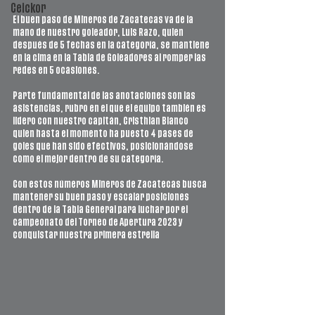
Ceickor
El buen paso de Mineros de Zacatecas va de la 
mano de nuestro goleador, Luis Razo, quien 
después de 5 fechas en la categoría, se mantiene 
en la cima en la Tabla de Goleadores al romper las 
redes en 5 ocasiones.
Parte fundamental de las anotaciones son las 
asistencias, rubro en el que el equipo también es 
lidero con nuestro capitán, Cristhian Blanco 
quien hasta el momento ha puesto 4 pases de 
goles que han sido efectivos, posicionándose 
como el mejor dentro de su categoría.
Con estos números Mineros de Zacatecas busca 
mantener su buen paso y escalar posiciones 
dentro de la Tabla General para luchar por el 
campeonato del Torneo de Apertura 2023 y 
conquistar nuestra primera estrella