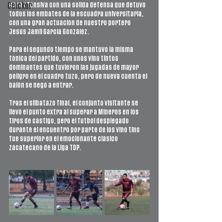
cara ofensiva con una solida defensa que detuvo 
Ceickor
todos los embates de la escuadra universitaria, 
con una gran actuación de nuestro portero 
Jesús Jamil García González. 
Para el segundo tiempo se mantuvo la misma 
tónica del partido, con unos vino tintos 
dominantes que tuvieron las jugadas de mayor 
peligro en el cuadro tuzo, pero de nueva cuenta el 
balón se negó a entrar. 
Tras el silbatazo final, el conjunto visitante se 
llevó el punto extra al superar a Mineros en los 
tiros de castigo, pero el futbol desplegado 
durante el encuentro por parte de los vino tino 
fue superior en el emocionante clásico 
zacatecano de la Liga TDP.