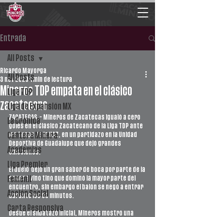
Entrada
All Posts
Ricardo Mayorga
All Posts
3 nov 2023
1 min de lectura
Mineros TDP empata en el clásico
Liga TDP
zacatecano
Liga de Expansión MX
ZACATECAS.- Mineros de Zacatecas igualó a cero 
La Crónica
goles en el Clásico Zacatecano de la Liga TDP ante 
los Tuzos de la UAZ, en un partidazo en la Unidad 
Cantera Minera
Deportiva de Guadalupe que dejó grandes 
Academias
emociones. 
Liga Premier
El duelo  dejó un gran sabor de boca por parte de la 
oncena vino tino que dominó la mayor parte del 
Femenil
encuentro, sin embargo el balón se negó a entrar 
Acción Social
durante los 90 minutos. 
Carta Responsiva
Desde el silbatazo inicial, Mineros mostró una 