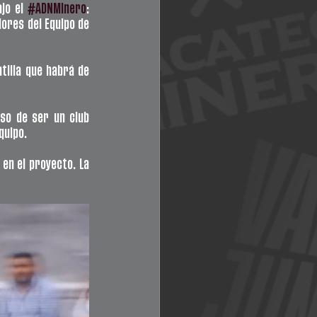
jo el 
#ADNMinero
: 
ores del Equipo de 
tilla que habrá de 
so de ser un club 
quipo.
en el proyecto. La 