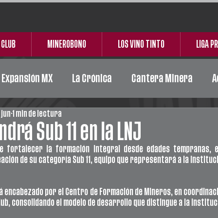
 CLUB
MINEROBONO
LOS VINO TINTO
LIGA P
e Expansión MX
La Crónica
Cantera Minera
A
 jun
1 min de lectura
Acción Social
Carta Responsiva
Ceickor
drá Sub 11 en la LNJ
de fortalecer la formación integral desde edades tempranas, e
ción de su categoría Sub 11, equipo que representará a la institució
 encabezado por el Centro de Formación de Mineros, en coordinació
ub, consolidando el modelo de desarrollo que distingue a la instituc