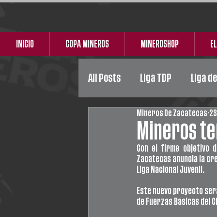
INICIO
COPA MINEROS
MINEROSHOP
EL
All Posts
Liga TDP
Liga d
Mineros De Zacatecas
23
Liga Premier
Femenil
Mineros ten
Con el firme objetivo 
Zacatecas anuncia la crea
Liga Nacional Juvenil.
Este nuevo proyecto será
de Fuerzas Básicas del Cl