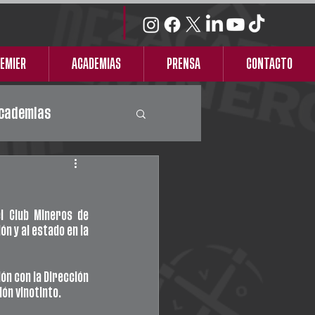
REMIER
ACADEMIAS
PRENSA
CONTACTO
cademias
l Club Mineros de 
n y al estado en la 
n con la Dirección 
ión vinotinto.