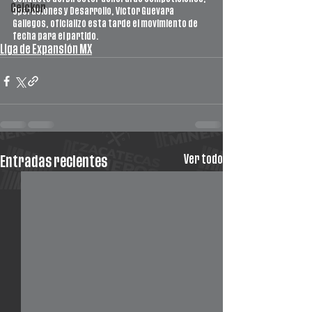
Ceickor
Operaciones y Desarrollo, Víctor Guevara 
Gallegos, oficializó esta tarde el movimiento de 
fecha para el partido.
Liga de Expansión MX
Ver todo
Entradas recientes