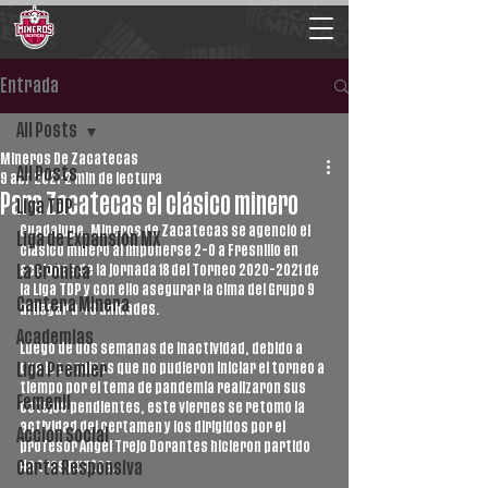
Entrada
All Posts
Mineros De Zacatecas
All Posts
9 abr 2021
2 min de lectura
Para Zacatecas el clásico minero
Liga TDP
Guadalupe. Mineros de Zacatecas se agenció el 
Liga de Expansión MX
clásico minero al imponerse 2-0 a Fresnillo en 
acciones de la jornada 18 del Torneo 2020-2021 de 
La Crónica
la Liga TDP y con ello asegurar la cima del Grupo 9 
Cantera Minera
al llegar a 43 unidades.
Academias
Luego de dos semanas de inactividad, debido a 
que los equipos que no pudieron iniciar el torneo a 
Liga Premier
tiempo por el tema de pandemia realizaron sus 
Femenil
cotejos pendientes, este viernes se retomó la 
actividad del certamen y los dirigidos por el 
Acción Social
profesor Ángel Trejo Dorantes hicieron partido 
de tres puntos.
Carta Responsiva