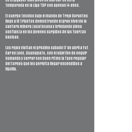
en el jugador más joven en marcar en esta 
temporada en la Liga TDP con apenas 14 años. 
El cuerpo técnico bajo el mando de Trejo Dorantes 
llegó a 13 triunfos demostrando el gran nivel de la 
cantera minera zacatecana y brindando plena 
confianza en los jóvenes surgidos de las fuerzas 
básicas. 
Los rojos visitan el próximo sábado 17 de abril a Fut 
Car en León, Guanajuato, con el objetivo de seguir 
sumando y cerrar con buen ritmo la fase regular 
del torneo que les permita llegar encendidos a 
liguilla. 