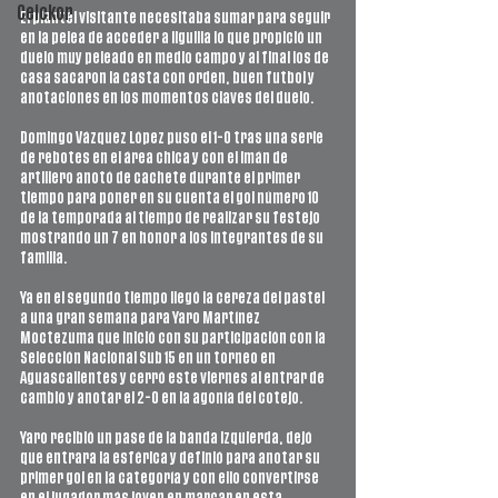
Ceickor
El plantel visitante necesitaba sumar para seguir 
en la pelea de acceder a liguilla lo que propició un 
duelo muy peleado en medio campo y al final los de 
casa sacaron la casta con orden, buen futbol y 
anotaciones en los momentos claves del duelo. 
Domingo Vázquez López puso el 1-0 tras una serie 
de rebotes en el área chica y con el imán de 
artillero anotó de cachete durante el primer 
tiempo para poner en su cuenta el gol número 10 
de la temporada al tiempo de realizar su festejo 
mostrando un 7 en honor a los integrantes de su 
familia. 
Ya en el segundo tiempo llegó la cereza del pastel 
a una gran semana para Yaro Martínez 
Moctezuma que inició con su participación con la 
Selección Nacional Sub 15 en un torneo en 
Aguascalientes y cerró este viernes al entrar de 
cambio y anotar el 2-0 en la agonía del cotejo. 
Yaro recibió un pase de la banda izquierda, dejó 
que entrara la esférica y definió para anotar su 
primer gol en la categoría y con ello convertirse 