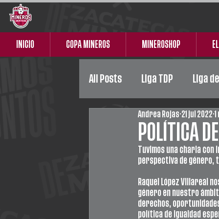
INICIO
COPA MINEROS
MINEROSHOP
EL
All Posts
Liga TDP
Liga d
Andrea Rojas
21 jul 2022
1
Liga Premier
Femenil
POLÍTICA D
Tuvimos una charla con i
perspectiva de género, to
Raquel López Villareal no
género en nuestro ámbit
derechos, oportunidades 
política de igualdad esp