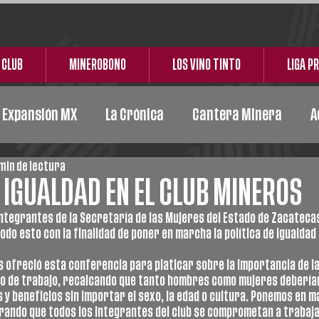
 CLUB
MINEROBONO
LOS VINO TINTO
LIGA P
e Expansión MX
La Crónica
Cantera Minera
A
 min de lectura
Acción Social
Carta Responsiva
Ceickor
E IGUALDAD EN EL CLUB MINEROS
ntegrantes de la Secretaría de las Mujeres del Estado de Zacatecas
do esto con la finalidad de poner en marcha la política de igualdad 
s ofreció esta conferencia para platicar sobre la importancia de la
o de trabajo, recalcando que tanto hombres como mujeres deberían
y beneficios sin importar el sexo, la edad o cultura. Ponemos en 
erando que todos los integrantes del club se comprometan a trabaja