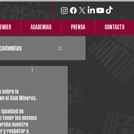
REMIER
ACADEMIAS
PRENSA
CONTACTO
cademias
 sobre la 
en el Club Mineros.
 igualdad de 
 tener los mismos 
marcha nuestra 
r y respetar a 