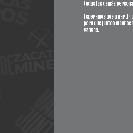
todas las demás persona
Esperamos que a partir d
para que juntos alcancem
cancha.