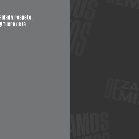
ldad y respeto, 
 fuera de la 