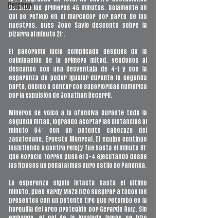
Ceickor
durante los primeros 45 minutos. Solamente un 
gol se reflejó en el marcador por parte de los 
nuestros, pues Joao Savio descontó sobre la 
pizarra al minuto 21´.
El panorama lucia complicado después de la 
culminación de la primera mitad, yéndonos al 
descanso con una desventaja de 4-1 y con la 
esperanza de poder igualar durante la segunda 
parte, debido a contar con superioridad numérica 
por la expulsión de Jonathan Becerril.
Mineros se volcó a la ofensiva durante toda la 
segunda mitad, logrando acortar las distancias al 
minuto 64´ con un potente cabezazo del 
zacatecano, Ernesto Monreal. El equipo continúo 
insistiendo a contra reloj y fue hasta el minuto 91´ 
que Horacio Torres puso el 3-4 ejecutando desde 
los 11 pasos un penal al más puro estilo de Panenka. 
La esperanza siguió intacta hasta el último 
minuto, pues Hardy Meza hizo suspirar a todos los 
presentes con un potente tiro que retumbó en la 
horquilla del arco protegido por Gerardo Ruíz. Sin 