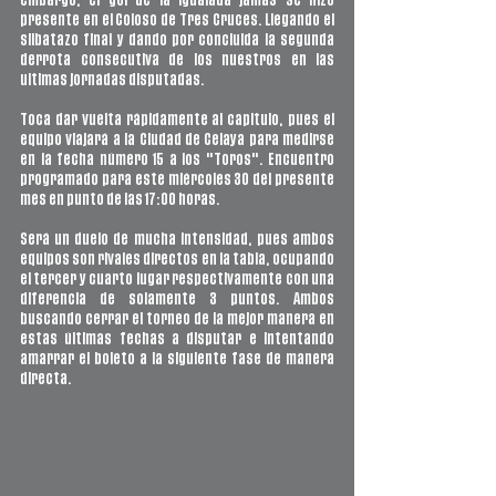
embargo, el gol de la igualada jamás se hizo 
presente en el Coloso de Tres Cruces. Llegando el 
silbatazo final y dando por concluida la segunda 
derrota consecutiva de los nuestros en las 
ultimas jornadas disputadas.
Toca dar vuelta rápidamente al capitulo, pues el 
equipo viajará a la Ciudad de Celaya para medirse 
en la fecha número 15 a los "Toros". Encuentro 
programado para este miércoles 30 del presente 
mes en punto de las 17:00 horas.
Será un duelo de mucha intensidad, pues ambos 
equipos son rivales directos en la tabla, ocupando 
el tercer y cuarto lugar respectivamente con una 
diferencia de solamente 3 puntos. Ambos 
buscando cerrar el torneo de la mejor manera en 
estas últimas fechas a disputar e intentando 
amarrar el boleto a la siguiente fase de manera 
directa.