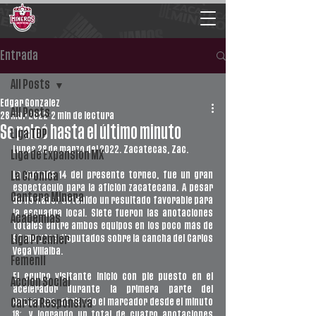
Entrada
All Posts
Edgar Gonzalez
All Posts
28 mar 2022
2 min de lectura
Se peleó hasta el último minuto
Liga TDP
Lunes 28 de marzo del 2022. Zacatecas, Zac.
Liga de Expansión MX
La jornada 14 del presente torneo, fue un gran 
La Crónica
espectáculo para la afición zacatecana. A pesar 
Cantera Minera
de no haber obtenido un resultado favorable para 
la escuadra local. Siete fueron las anotaciones 
Academias
totales entre ambos equipos en los poco más de 
90 minutos disputados sobre la cancha del Carlos 
Liga Premier
Vega Villalba.
Femenil
El equipo visitante inició con pie puesto en el 
Acción Social
acelerador durante la primera parte del 
encuentro, abriendo el marcador desde el minuto 
Carta Responsiva
18´, y logrando un total de cuatro anotaciones 