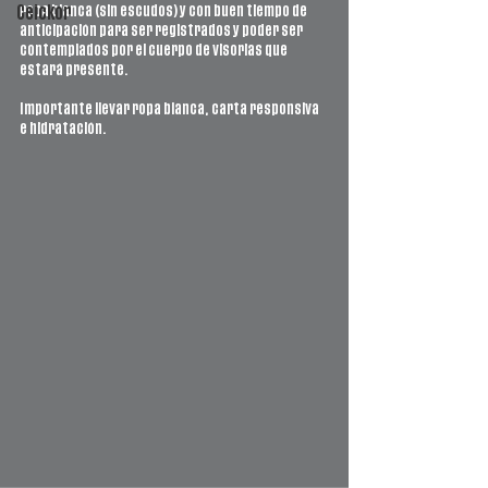
ropa blanca (sin escudos) y con buen tiempo de 
Ceickor
anticipación para ser registrados y poder ser 
contemplados por el cuerpo de visorias que 
estará presente.
Importante llevar ropa blanca, carta responsiva 
e hidratación.