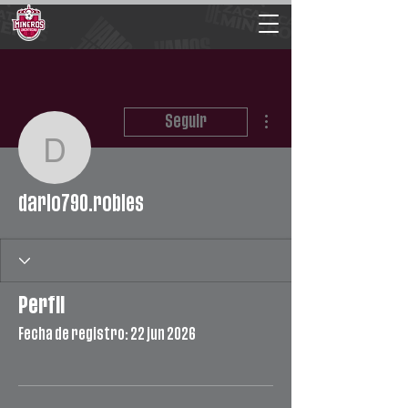
Más acciones
Seguir
dario790.robles
dario790.robles
Perfil
Fecha de registro: 22 jun 2026