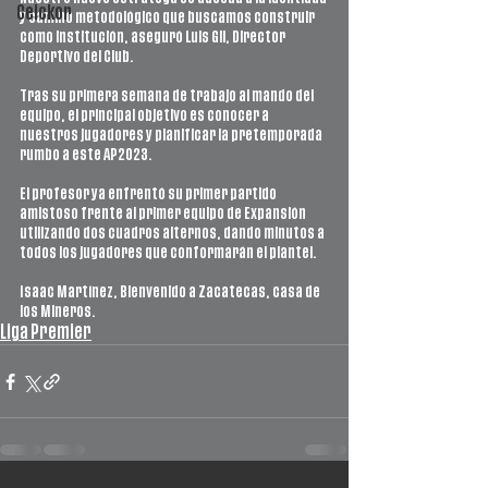
Ceickor
y camino metodológico que buscamos construir 
como institución, aseguró Luis Gil, Director 
Deportivo del Club. 
Tras su primera semana de trabajo al mando del 
equipo, el principal objetivo es conocer a 
nuestros jugadores y planificar la pretemporada 
rumbo a este AP2023.
El profesor ya enfrentó su primer partido 
amistoso frente al primer equipo de Expansión 
utilizando dos cuadros alternos, dando minutos a 
todos los jugadores que conformarán el plantel.
Isaac Martínez, Bienvenido a Zacatecas, casa de 
los Mineros.
Liga Premier