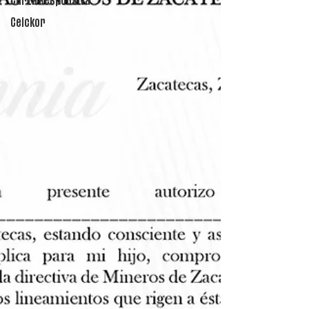
Carta Responsiva
Ceickor