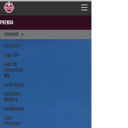
PRENSA
Femenil
All Posts
Liga TDP
Liga de
Expansión
MX
La Crónica
Cantera
Minera
Academias
Liga
Premier