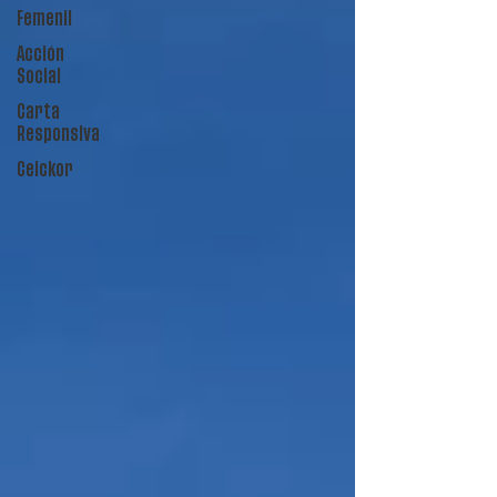
Femenil
Acción
Social
Carta
Responsiva
Ceickor