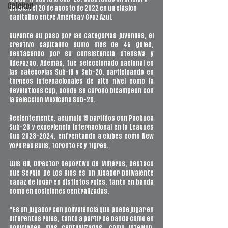
Ceickor
división el 20 de agosto de 2022 en un clásico 
capitalino entre América y Cruz Azul.
Durante su paso por las categorías juveniles, el 
creativo capitalino sumó más de 45 goles, 
destacando por su consistencia ofensiva y 
liderazgo. Además, fue seleccionado nacional en 
las categorías Sub-18 y Sub-20, participando en 
torneos internacionales de alto nivel como la 
Revelations Cup, donde se coronó bicampeón con 
la Selección Mexicana Sub-20.
Recientemente, acumuló 19 partidos con Pachuca 
Sub-23 y experiencia internacional en la Leagues 
Cup 2023-2024, enfrentando a clubes como New 
York Red Bulls, Toronto FC y Tigres. 
Luis Gil, Director Deportivo de Mineros, destacó 
que Sergio De Los Ríos es un jugador polivalente 
capaz de jugar en distintos roles, tanto en banda 
como en posiciones centralizadas.
"Es un jugador con polivalencia que puede jugar en 
diferentes roles, tanto a partir de banda como en 