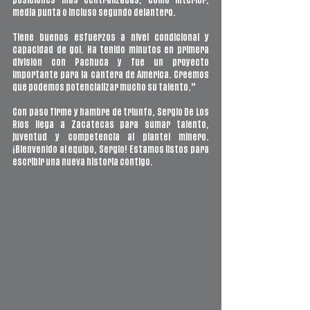
posiciones más centralizadas, como interior, 
media punta o incluso segundo delantero. 
Tiene buenos esfuerzos a nivel condicional y 
capacidad de gol. Ha tenido minutos en primera 
división con Pachuca y fue un proyecto 
importante para la cantera de América. Creemos 
que podemos potencializar mucho su talento."
Con paso firme y hambre de triunfo, Sergio De Los 
Ríos llega a Zacatecas para sumar talento, 
juventud y competencia al plantel minero. 
¡Bienvenido al equipo, Sergio! Estamos listos para 
escribir una nueva historia contigo.