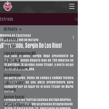
Entrada
All Posts
Mineros De Zacatecas
All Posts
24 jun 2025
2 min de lectura
¡Bienvenido, Sergio De Los Ríos!
Liga TDP
Liga de Expansión MX
Con solo 21 años, Sergio llega procedente de 
Cancún FC, donde disputó más de 760 minutos en 
La Crónica
13 partidos, 10 de ellos como titular, y anotó un gol 
Cantera Minera
en su última campaña. 
Academias
Su perfil zurdo, visión de campo y calidad técnica 
lo convierten en una pieza prometedora para 
Liga Premier
competir por un lugar en el once titular de Mario 
Femenil
García.
Acción Social
Formado en las fuerzas básicas del Club América, 
De Los Ríos 
Peztña
 vivió un proceso integral desde 
Carta Responsiva
la Sub-17 hasta la Sub-23, debutando en primera 