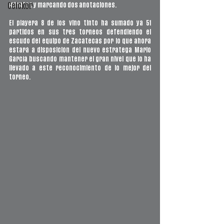
minutos y marcando dos anotaciones. 
Ceickor
El playera 8 de los vino tinto ha sumado ya 51 
partidos en sus tres torneos defendiendo el 
escudo del equipo de Zacatecas por lo que ahora 
estará a disposición del nuevo estratega Mario 
García buscando mantener el gran nivel que lo ha 
llevado a este reconocimiento de lo mejor del 
torneo.