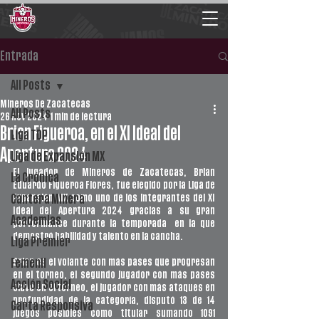
Entrada
All Posts
Mineros De Zacatecas
All Posts
26 nov 2024
1 min de lectura
Brian Figueroa, en el XI Ideal del
Liga TDP
Apertura 2024
Liga de Expansión MX
El jugador de Mineros de Zacatecas, Brian 
La Crónica
Eduardo Figueroa Flores, fue elegido por la Liga de 
Expansión MX como uno de los integrantes del XI 
Cantera Minera
Ideal del Apertura 2024 gracias a su gran 
Academias
performance durante la temporada  en la que 
demostró habilidad y talento en la cancha.
Liga Premier
Brian es el volante con más pases que progresan 
Femenil
en el torneo, el segundo jugador con más pases 
Acción Social
clave en el torneo, el jugador con más ataques en 
profundidad de la categoría, disputó 13 de 14 
Carta Responsiva
juegos posibles como titular sumando 1091 