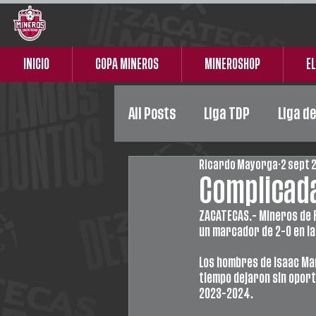
INICIO
COPA MINEROS
MINEROSHOP
EL
All Posts
Liga TDP
Liga d
Ricardo Mayorga
2 sept 
Liga Premier
Femenil
Complicada
ZACATECAS.- Mineros de Fr
un marcador de 2-0 en la 
Los hombres de Isaac Mar
tiempo dejaron sin oport
2023-2024.