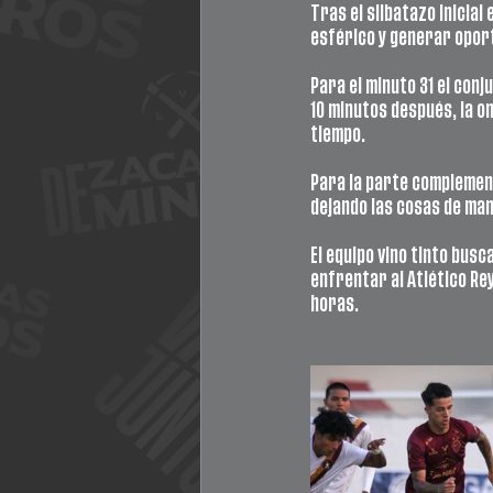
Tras el silbatazo inicial
esférico y generar oport
Para el minuto 31 el conj
10 minutos después, la o
tiempo. 
Para la parte complement
dejando las cosas de man
El equipo vino tinto bus
enfrentar al Atlético Re
horas.