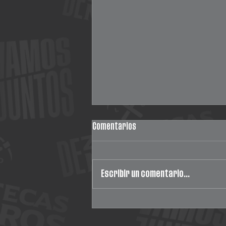
Comentarios
Escribir un comentario...
¡Minero y zacatecano!