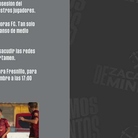
osesión del 
estros jugadores. 
oras FC. Tan solo 
canso de medio 
sacudir las redes 
ertamen.
ra Fresnillo, para 
bre a las 17:00 