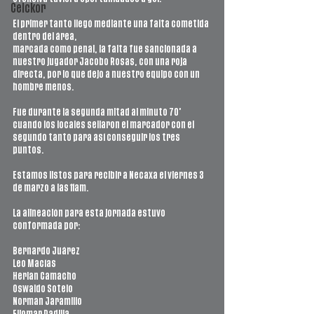
Ceickor
El primer tanto llegó mediante una falta cometida 
dentro del área,
marcada como penal, la falta fue sancionada a 
nuestro jugador Jacobo Rosas, con una roja 
directa, por lo que dejo a nuestro equipo con un 
hombre menos.
Fue durante la segunda mitad al minuto 70’ 
cuando los locales sellaron el marcador con el 
segundo tanto para así conseguir los tres 
puntos.
Estamos listos para recibir a Necaxa el viernes 3 
de marzo a las 11am.
La alineación para esta jornada estuvo 
conformada por:
Bernardo Juárez
Leo Macías
Herlan Camacho
Oswaldo Sotelo
Norman Jaramillo