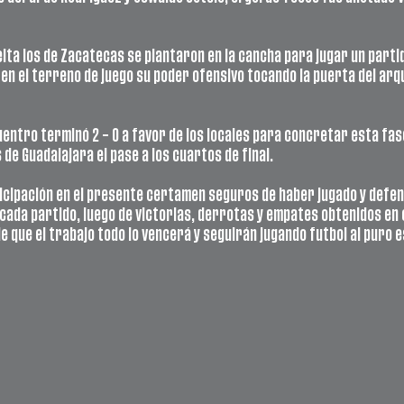
lta los de Zacatecas se plantaron en la cancha para jugar un partid
n el terreno de juego su poder ofensivo tocando la puerta del arqu
entro terminó 2 – 0 a favor de los locales para concretar esta fa
os de Guadalajara el pase a los cuartos de final. 
cipación en el presente certamen seguros de haber jugado y defend
 cada partido, luego de victorias, derrotas y empates obtenidos en 
 que el trabajo todo lo vencerá y seguirán jugando futbol al puro es