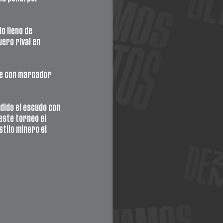
o lleno de 
ero rival en 
se con marcador 
ido el escudo con 
este torneo el 
tilo minero el 