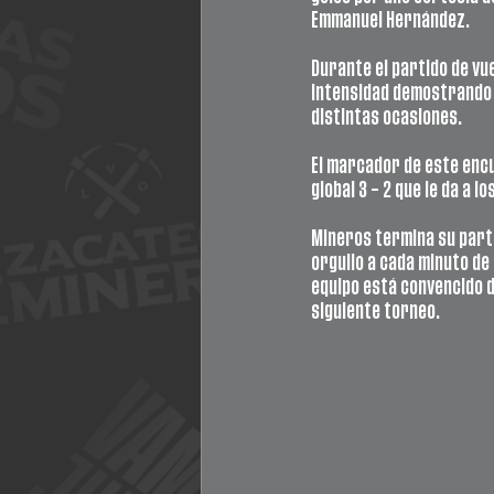
Emmanuel Hernández. 
Durante el partido de vue
intensidad demostrando e
distintas ocasiones.
El marcador de este encu
global 3 – 2 que le da a l
Mineros termina su parti
orgullo a cada minuto de
equipo está convencido de
siguiente torneo.