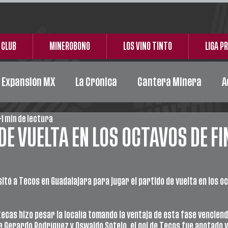
 CLUB
MINEROBONO
LOS VINO TINTO
LIGA P
e Expansión MX
La Crónica
Cantera Minera
A
1 min de lectura
Acción Social
Carta Responsiva
Ceickor
DE VUELTA EN LOS OCTAVOS DE FI
tó a Tecos en Guadalajara para jugar el partido de vuelta en los oc
tecas hizo pesar la localía tomando la ventaja de esta fase venciend
e Gerardo Rodríguez y Oswaldo Sotelo, el gol de Tecos fue anotado v