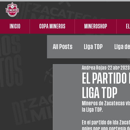
INICIO
COPA MINEROS
MINEROSHOP
EL
All Posts
Liga TDP
Liga d
Andrea Rojas
22 abr 2023
Liga Premier
Femenil
EL PARTIDO 
LIGA TDP
Mineros de Zacatecas visi
la Liga TDP. 
En el partido de ida Zaca
goles por uno cortesía d