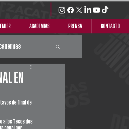
REMIER
ACADEMIAS
PRENSA
CONTACTO
cademias
NAL EN
tavos de final de 
o a los Tecos dos 
ía penal por 