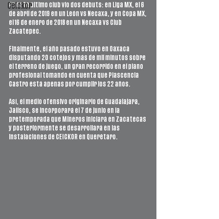
En este último club vio dos debuts: en Liga MX, el 6 
Ceickor
de abril de 2019 en un León vs Necaxa, y en Copa MX, 
el 16 de enero de 2018 en un Necaxa vs Club 
Zacatepec. 
Finalmente, el año pasado estuvo en Oaxaca 
disputando 20 cotejos y más de mil minutos sobre 
el terreno de juego, un gran recorrido en el plano 
profesional tomando en cuenta que Plascencia 
Castro está apenas por cumplir los 22 años. 
Así, el medio ofensivo originario de Guadalajara, 
Jalisco, se incorporará el 7 de junio en la 
pretemporada que Mineros iniciará en Zacatecas 
y posteriormente se desarrollará en las 
instalaciones de CEICKOR en Querétaro. 