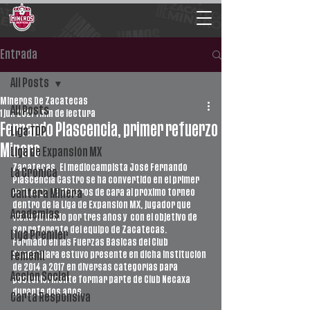
Entrada
All Posts
Mineros De Zacatecas
All Posts
1 jun 2021
1 min de lectura
Fernando Plascencia, primer refuerzo
Liga TDP
Minero
Liga de Expansión MX
Zacatecas. El mediocampista José Fernando 
La Crónica
Plascencia Castro se ha convertido en el primer 
refuerzo de Mineros de cara al próximo torneo 
Cantera Minera
dentro de la Liga de Expansión MX, jugador que 
Academias
viene firmado por tres años y  con el objetivo de 
ser referente del equipo de Zacatecas.
Liga Premier
Formado en las Fuerzas Básicas del Club 
Guadalajara estuvo presente en dicha institución 
Femenil
de 2014 a 2017 en diversas categorías para 
Acción Social
posteriormente formar parte de Club Necaxa 
durante dos años.
Carta Responsiva