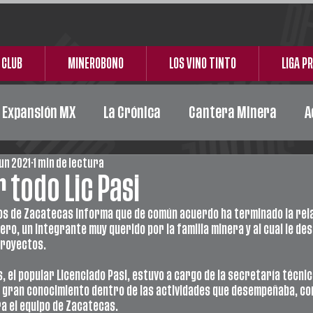
 CLUB
MINEROBONO
LOS VINO TINTO
LIGA P
e Expansión MX
La Crónica
Cantera Minera
A
jun 2021
1 min de lectura
Acción Social
Carta Responsiva
Ceickor
 todo Lic Pasi
os de Zacatecas informa que de común acuerdo ha terminado la rela
ro, un integrante muy querido por la familia minera y al cual le des
royectos. 
 el popular Licenciado Pasi, estuvo a cargo de la secretaría técnica
 gran conocimiento dentro de las actividades que desempeñaba, con
a el equipo de Zacatecas.