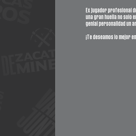
Ex jugador profesional d
una gran huella no solo 
genial personalidad un a
¡Te deseamos lo mejor en