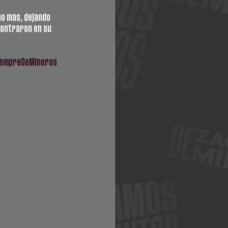
o más, dejando 
contraron en su 
empreDeMineros