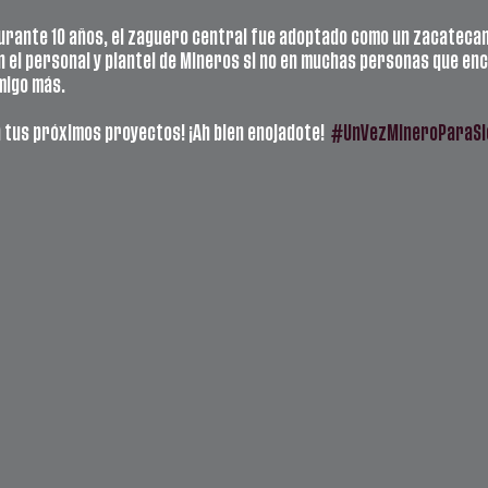
urante 10 años, el zaguero central fue adoptado como un zacatecan
en el personal y plantel de Mineros si no en muchas personas que en
migo más.
 tus próximos proyectos! ¡Ah bien enojadote!  
#UnVezMineroParaSi