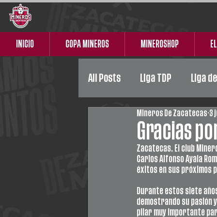
INICIO
COPA MINEROS
MINEROSHOP
EL
All Posts
Liga TDP
Liga d
Mineros De Zacatecas
3 
Liga Premier
Femenil
Gracias por
Zacatecas. El club Miner
Carlos Alfonso Ayala Rome
éxitos en sus próximos p
Durante estos siete años,
demostrando su pasión y
pilar muy importante par