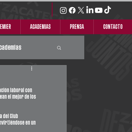
REMIER
ACADEMIAS
PRENSA
CONTACTO
cademias
ción laboral con 
ean el mejor de los 
 del Club 
virtiéndose en un 