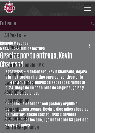
Entrada
All Posts
Ricardo Mayorga
All Posts
5 ene 2024
1 min de lectura
Gracias por tu entrega, Kevin
Liga TDP
Chaurand
Liga de Expansión MX
ZACATECAS.- El delantero, Kevin Chaurand, dejará 
La Crónica
a la institución vino tino para convertirse en la 
tercera baja de Mineros de Zacatecas rumbo al 
Cantera Minera
CL24, luego de un paso lleno de alegrías, goles y 
Academias
muchas emociones. 
Liga Premier
Después de defender con pasión y orgullo al 
conjunto zacatecano, Kevin le dice adiós al equipo 
Femenil
del ‘Mister’, Nacho Castro, tras 3 torneos 
Acción Social
disputados en los que jugó un total de 53 partidos 
y anotó 8 goles. 
Carta Responsiva