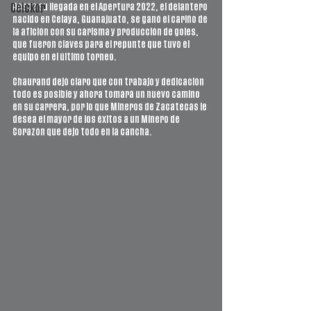
Desde su llegada en el Apertura 2022, el delantero 
Ceickor
nacido en Celaya, Guanajuato, se ganó el cariño de 
la afición con su carisma y producción de goles, 
que fueron claves para el repunte que tuvo el 
equipo en el último torneo.
Chaurand dejó claro que con trabajo y dedicación 
todo es posible y ahora tomará un nuevo camino 
en su carrera, por lo que Mineros de Zacatecas le 
desea el mayor de los éxitos a un Minero de 
Corazón que dejo todo en la cancha.