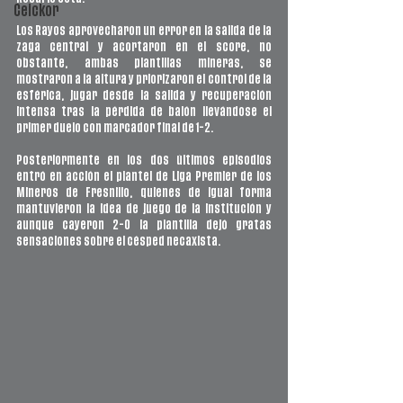
Ceickor
Los Rayos aprovecharon un error en la salida de la 
zaga central y acortaron en el score, no 
obstante, ambas plantillas mineras, se 
mostraron a la altura y priorizaron el control de la 
esférica, jugar desde la salida y recuperación 
intensa tras la pérdida de balón llevándose el 
primer duelo con marcador final de 1-2.
Posteriormente en los dos últimos episodios 
entró en acción el plantel de Liga Premier de los 
Mineros de Fresnillo, quienes de igual forma 
mantuvieron la idea de juego de la institución y 
aunque cayeron 2-0 la plantilla dejó gratas 
sensaciones sobre el césped necaxista. 