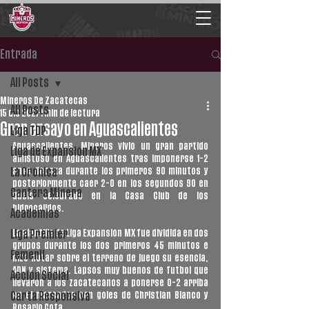
Entrada
All Posts
Mineros De Zacatecas
All Posts
15 dic 2021
1 min de lectura
Gran ensayo en Aguascalientes
Liga TDP
Aguascalientes. Mineros vivió un gran partido 
Liga de Expansión MX
amistoso en Aguascalientes tras imponerse 1-2 
ante Necaxa durante los primeros 90 minutos y 
La Crónica
posteriormente caer 2-0 en los segundos 90 en 
Cantera Minera
duelo celebrado en la Casa Club de los 
hidrocálidos. 
Academias
La plantilla de Liga Expansión MX fue dividida en dos 
Liga Premier
grupos durante los dos primeros 45 minutos e 
Femenil
hizo notar sobre el terreno de juego su esencia, 
ADN y sistema. Lapsos muy buenos de futbol que 
Acción Social
llevaron a los zacatecanos a ponerse 0-2 arriba 
en el marcador con goles de Christian Blanco y 
Carta Responsiva
Rosario Cota. 