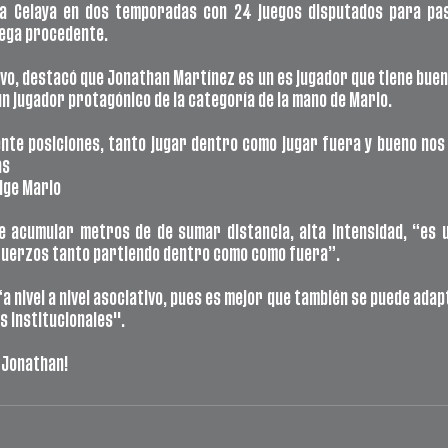
a Celaya en dos temporadas con 24 juegos disputados para pas
lega procedente. 
tivo, destacó que Jonathan Martínez es un es jugador que tiene buen
un jugador protagónico de la categoría de la mano de Mario. 
nte posiciones, tanto jugar dentro como jugar fuera y bueno nos 
as
ige Mario 
de acumular metros de de sumar distancia, alta intensidad, “es u
uerzos tanto partiendo dentro como como fuera”. 
 nivel a nivel asociativo, pues es mejor que también se puede adapta
 institucionales". 
 Jonathan!