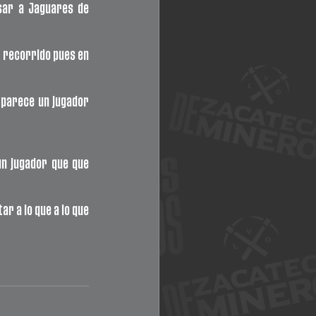
ar a Jaguares de 
 recorrido pues en 
parece un jugador 
n jugador que que 
r a lo que a lo que 