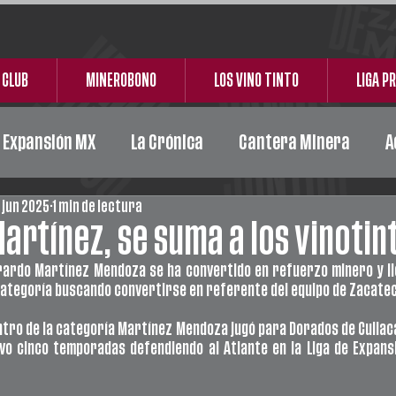
 CLUB
MINEROBONO
LOS VINO TINTO
LIGA P
e Expansión MX
La Crónica
Cantera Minera
A
 jun 2025
1 min de lectura
Acción Social
Carta Responsiva
Ceickor
artínez, se suma a los vinotin
ardo Martínez Mendoza se ha convertido en refuerzo minero y ll
categoría buscando convertirse en referente del equipo de Zacate
tro de la categoría Martínez Mendoza jugó para Dorados de Culiacá
o cinco temporadas defendiendo al Atlante en la Liga de Expansi