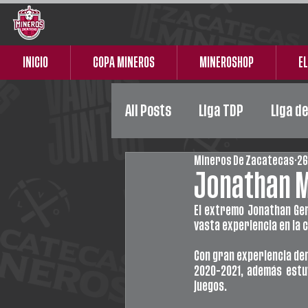
INICIO
COPA MINEROS
MINEROSHOP
EL
All Posts
Liga TDP
Liga d
Mineros De Zacatecas
26
Liga Premier
Femenil
Jonathan M
El extremo Jonathan Ger
vasta experiencia en la 
Con gran experiencia den
2020-2021, además estuv
juegos. 