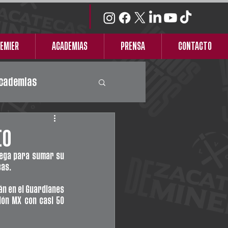
REMIER
ACADEMIAS
PRENSA
CONTACTO
cademias
to
ega para sumar su 
cas.
n en el Guardianes 
ón MX con casi 50 