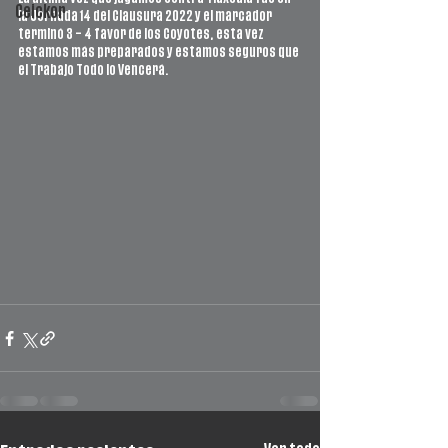
Ceickor
la Jornada 14 del Clausura 2022 y el marcador 
terminó 3 – 4 favor de los Coyotes, esta vez 
estamos más preparados y estamos seguros que 
el Trabajo Todo lo Vencerá.