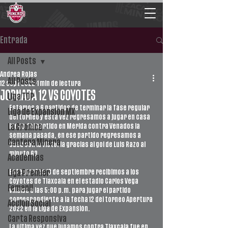
Entrada
All Posts
Andrea Rojas
All Posts
12 sept 2022
1 min de lectura
JORNADA 12 VS COYOTES
Liga TDP
Estamos a 6 partidos de terminar la fase regular 
Liga de Expansión MX
del torneo y esta vez regresamos a jugar en casa 
luego del partido en Mérida contra Venados la 
La Crónica
semana pasada, en ese partido regresamos a 
Cantera Minera
casa con la victoria gracias al gol de Luis Razo al 
minuto 63. 
Academias
Este martes 13 de septiembre recibimos a los 
Liga Premier
Coyotes de Tlaxcala en el estadio Carlos Vega 
Femenil
Villalba a las 5:00 p.m. para jugar el partido 
correspondiente a la fecha 12 del torneo Apertura 
Acción Social
2022 en la Liga de Expansión. 
Carta Responsiva
La última vez que jugamos contra Tlaxcala fue en 