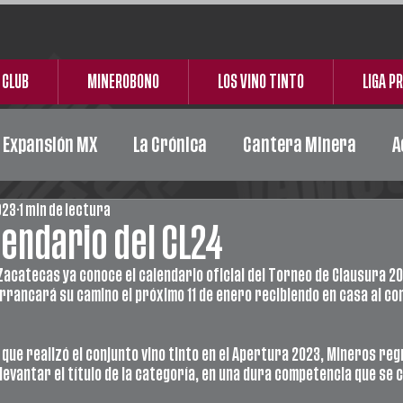
 CLUB
MINEROBONO
LOS VINO TINTO
LIGA P
e Expansión MX
La Crónica
Cantera Minera
A
023
1 min de lectura
Acción Social
Carta Responsiva
Ceickor
alendario del CL24
acatecas ya conoce el calendario oficial del Torneo de Clausura 202
arrancará su camino el próximo 11 de enero recibiendo en casa al con
que realizó el conjunto vino tinto en el Apertura 2023, Mineros re
levantar el título de la categoría, en una dura competencia que se 