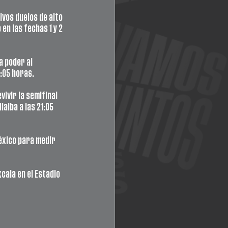
vos duelos de alto 
en las fechas 1 y 2 
a poder al 
8:05 horas.
ivir la semifinal 
alba a las 21:05 
éxico para medir 
ala en el Estadio 