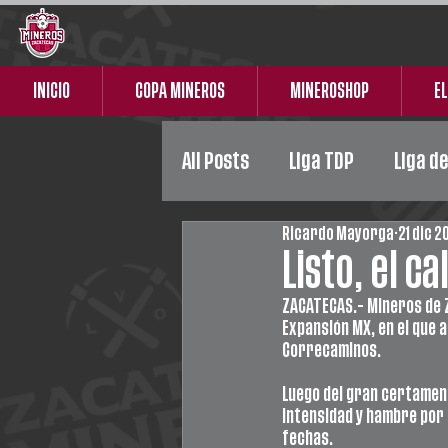
INICIO
COPA MINEROS
MINEROSHOP
EL
All Posts
Liga TDP
Liga d
Ricardo Mayorga
21 dic 2
Liga Premier
Femenil
Listo, el c
ZACATECAS.- Mineros de Z
Expansión MX, en el que 
Correcaminos.
Luego del gran certamen 
intensidad y hambre por 
fechas.