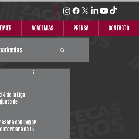
REMIER
ACADEMIAS
PRENSA
CONTACTO
cademias
4 de la Liga 
junto de 
gresará con mayor 
conformará de 15 