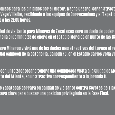
isos para los dirigidos por el Míster, Nacho Castro, serán atracti
 Vega Villalba, recibiendo a los equipos de Correcaminos y el Tapatío 
o a las 21:05 horas.
idad de visitante para Mineros de Zacatecas será un duelo de poder 
elia el domingo 28 de enero en el Estadio Morelos en punto de las 1
ero Mineros vivirá uno de los duelos más atractivos del torneo al rev
al campeón de la categoría, Cancún FC, en el Estadio Carlos Vega Vill
l conjunto zacatecano tendrá una complicada visita a la Ciudad de M
o del Atlante, en un atractivo correspondiente a la jornada 11.
e Zacatecas cerrará en calidad de visitante contra Coyotes de Tlaxc
será clave para buscar una posición privilegiada en la Fase Final.