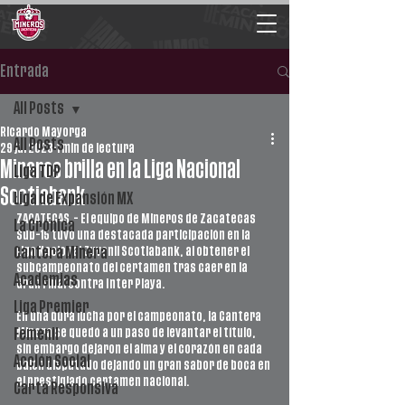
Entrada
All Posts
Ricardo Mayorga
All Posts
29 jul 2023
1 min de lectura
Mineros brilla en la Liga Nacional
Liga TDP
Scotiabank
Liga de Expansión MX
ZACATECAS.- El equipo de Mineros de Zacatecas 
La Crónica
Sub-15 tuvo una destacada participación en la 
Liga Nacional Juvenil Scotiabank, al obtener el 
Cantera Minera
subcampeonato del certamen tras caer en la 
Academias
Gran Final contra Inter Playa. 
Liga Premier
En una dura lucha por el campeonato, la Cantera 
Minera se quedó a un paso de levantar el título, 
Femenil
sin embargo dejaron el alma y el corazón en cada 
Acción Social
balón disputado dejando un gran sabor de boca en 
el prestigiado certamen nacional.
Carta Responsiva