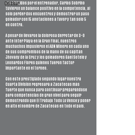
Los dirigidos por el entrenador, Carlos Sobrino 
Ceickor
tuvieron un balance positivo en la competencia, al 
solo perder dos encuentros y demostrar un paso 
goleador con 15 anotaciones a favor y tan solo 5 
en contra.
A pesar de llevarse la dolorosa derrotar de 3-0 
ante Inter Playa en la Gran Final, nuestros 
muchachos impusieron el ADN Minero en cada uno 
de sus compromisos de la mano de su capitán 
Jhovany de la Cruz y los goleadores Gael Sotelo y 
Leonardos Flores quienes fueron factor 
importante en el torneo.
Con este prestigiado segundo lugar nuestra 
Cuarta División regresará a Zacatecas más 
fuerte que nunca para continuar preparándose 
para competencias de gran nivel para seguir 
demostrando que El Trabajo Todo Lo Vence y poner 
en alto el nombre de Zacatecas en todo el país.