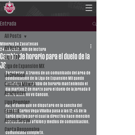
Entrada
All Posts
Mineros De Zacatecas
All Posts
24 feb 2021
1 min de lectura
Cambio de horario para el duelo de la
Liga TDP
J8
Liga de Expansión MX
Zacatecas. A través de un comunicado del área de 
La Crónica
comunicación de la Liga de Expansión MX quedó 
establecido el cambio de horario manteniendo el 
Cantera Minera
día martes 2 de marzo para el duelo de la jornada 8 
Academias
entre Mineros vs Cancún. 
Liga Premier
Así, el duelo que se disputará en la cancha del 
Estadio Carlos Vega Villalba pasa a las 12:45 de la 
Femenil
tarde motivo por el cual la directiva hace mención 
Acción Social
del cambió a su afición y medios de comunicación. 
Carta Responsiva
Comunicado completo. 