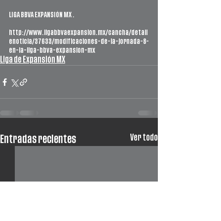
LIGA BBVA EXPANSIÓN MX .
http://www.ligabbvaexpansion.mx/cancha/detall
enoticia/37633/modificaciones-de-la-jornada-8-
en-la-liga-bbva-expansion-mx
Liga de Expansión MX
Ver todo
Entradas recientes