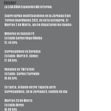
Ceickor
La LIGA BBVA Expansión MX Informa:
Sobre varias modificaciones en la Jornada 8 del 
Torneo Guard1anes 2021, en esta categoría. El 
Martes 2 de Marzo, así se disputarán los duelos:
Mineros vs Cancún FC
Estadio Carlos Vega Villalba
12:45 hrs.
Correcaminos vs Dorados
Estadio: Marte R. Gómez
17:00 hrs.
Venados vs TM Futbol
Estadio: Carlos Iturralde
19:05 hrs.
En tanto, el duelo entre Tapatío ante 
Correcaminos, de la Jornada 11, cambió de día:
Martes 23 de Marzo
Estadio Akron
19:00 hrs.