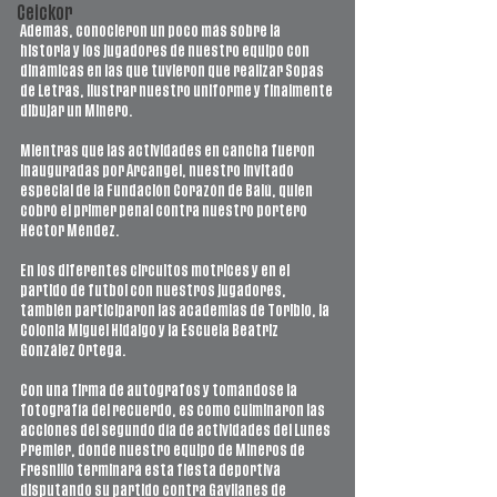
Ceickor
Además, conocieron un poco más sobre la 
historia y los jugadores de nuestro equipo con 
dinámicas en las que tuvieron que realizar Sopas 
de Letras, ilustrar nuestro uniforme y finalmente 
dibujar un Minero.
Mientras que las actividades en cancha fueron 
inauguradas por Arcangel, nuestro invitado 
especial de la Fundación Corazón de Balú, quien 
cobró el primer penal contra nuestro portero 
Héctor Méndez.
En los diferentes circuitos motrices y en el 
partido de futbol con nuestros jugadores, 
también participaron las academias de Toribio, la 
Colonia Miguel Hidalgo y la Escuela Beatriz 
González Ortega. 
Con una firma de autógrafos y tomándose la 
fotografía del recuerdo, es como culminaron las 
acciones del segundo día de actividades del Lunes 
Premier, donde nuestro equipo de Mineros de 
Fresnillo terminará esta fiesta deportiva 
disputando su partido contra Gavilanes de 