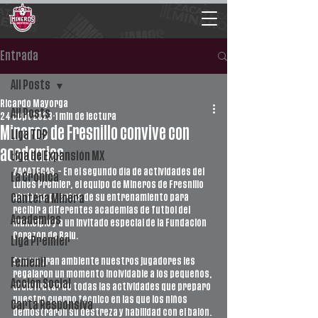
Entrada
All Posts
Ricardo Mayorga
All Posts
24 sept 2023
1 min de lectura
Mineros de Fresnillo convive con
Liga TDP
academias
Liga de Expansión MX
ZACATECAS.- En el segundo día de actividades del 
La Crónica
Lunes Premier, el equipo de Mineros de Fresnillo 
abrió las puertas de su entrenamiento para 
Cantera Minera
recibir a diferentes academias de futbol del 
Academias
municipio y a un invitado especial de la Fundación 
Corazón de Balú. 
Liga Premier
Con un gran ambiente nuestros jugadores les 
Femenil
regalaron un momento inolvidable a los pequeños, 
Acción Social
al disfrutar de todas las actividades que preparó 
nuestro cuerpo técnico en las que los niños 
Carta Responsiva
demostraron su destreza y habilidad con el balón. 