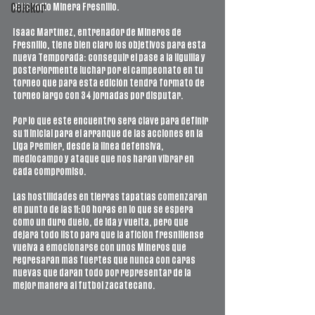
el Estadio Minera Fresnillo. 
Ceickor
Isaac Martínez, entrenador de Mineros de 
Fresnillo, tiene bien claro los objetivos para esta 
nueva Temporada: conseguir el pase a la liguilla y 
posteriormente luchar por el campeonato en tu 
torneo que para esta edición tendrá formato de 
torneo largo con 34 jornadas por disputar. 
Por lo que este encuentro será clave para definir 
su 11 inicial para el arranque de las acciones en la 
Liga Premier, desde la linea defensiva, 
mediocampo y ataque que nos harán vibrar en 
cada compromiso. 
Las hostilidades en tierras tapatías comenzarán 
en punto de las 11:00 horas en lo que se espera 
como un duro duelo, de ida y vuelta, pero que 
dejará todo listo para que la afición fresnillense 
vuelva a emocionarse con unos Mineros que 
regresarán más fuertes que nunca con caras 
nuevas que darán todo por representar de la 
mejor manera al futbol zacatecano.