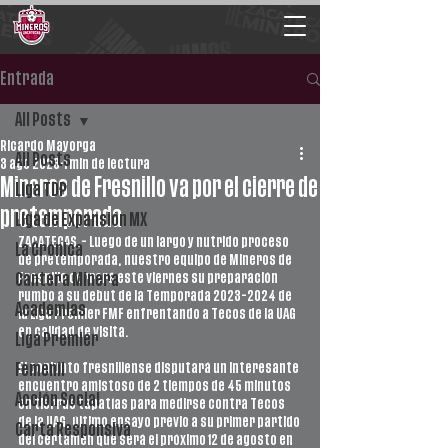
Entrada
All Posts
Ricardo Mayorga
All Posts
3 ago 2023
1 min de lectura
Mineros de Fresnillo va por el cierre de
Liga TDP
pretemporada
Liga de Expansión MX
ZACATECAS.- Luego de un largo y nutrido proceso 
La Crónica
de pretemporada, nuestro equipo de Mineros de 
Fresnillo cerrará este viernes su preparación 
Cantera Minera
rumbo a su debut de la Temporada 2023-2024 de 
Academias
la Liga Premier FMF enfrentando a Tecos de la UAG 
en calidad de visita. 
Liga Premier
El conjunto fresnillense disputará un interesante 
Femenil
encuentro amistoso de 2 tiempos de 45 minutos 
Acción Social
en tierras tapatías para medirse contra Tecos 
de la UAG, último ensayo previo a su primer partido 
Carta Responsiva
del certamen que será el próximo 12 de agosto en 