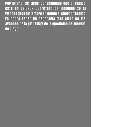
Por último, se tiene contemplado que el equipo 
esté en CEICKOR Querétaro del domingo 26 al 
viernes 31 de diciembre en donde el cuerpo técnico 
ya podrá tener un panorama más claro de los 
avances de la plantilla y de la ejecución del modelo 
de juego. 