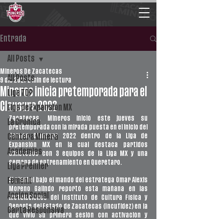
Entrada
All Posts
Mineros De Zacatecas
All Posts
9 dic 2021
2 min de lectura
Mineros inicia pretemporada para el
Liga TDP
Clausura 2022
Liga de Expansión MX
Zacatecas. Mineros inició este jueves su 
La Crónica
pretemporada con la mirada puesta en el inicio del 
Torneo Clausura 2022 dentro de la Liga de 
Cantera Minera
Expansión MX en la cual destaca partidos 
Academias
amistosos con 3 equipos de la Liga MX y una 
semana de entrenamiento en Querétaro.
Liga Premier
El plantel bajo el mando del estratega Omar Alexis 
Femenil
Moreno Galindo reportó esta mañana en las 
Acción Social
instalaciones del Instituto de Cultura Física y 
Deporte del Estado de Zacatecas (Incufidez) en la 
Carta Responsiva
que vivió su primera sesión con activación y 