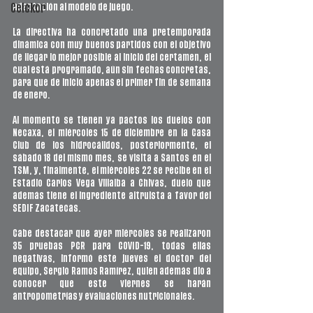
adaptación al modelo de juego. 
Ceickor
La directiva ha concretado una pretemporada 
dinámica con muy buenos partidos con el objetivo 
de llegar lo mejor posible al inicio del certamen, el 
cual está programado, aún sin fechas concretas, 
para que de inicio apenas el primer fin de semana 
de enero. 
Al momento se tienen ya pactos los duelos con 
Necaxa, el miércoles 15 de diciembre en la Casa 
Club de los hidrocálidos, posteriormente, el 
sábado 18 del mismo mes, se visita a Santos en el 
TSM, y, finalmente, el miércoles 22 se recibe en el 
Estadio Carlos Vega Villalba a Chivas, duelo que 
además tiene el ingrediente altruista a favor del 
SEDIF Zacatecas. 
Cabe destacar que ayer miércoles se realizaron 
35 pruebas PCR para COVID-19, todas ellas 
negativas, informó este jueves el doctor del 
equipo, Sergio Ramos Ramírez, quien además dio a 
conocer que este viernes se harán 
antropometrías y evaluaciones nutricionales. 