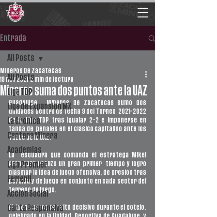
Entrada
All Posts
Mineros De Zacatecas
All Posts
19 nov 2021
2 min de lectura
Mineros suma dos puntos ante la UAZ
Liga TDP
Guadalupe.  Mineros de Zacatecas sumó dos 
Liga de Expansión MX
unidades dentro de fecha 9 del Torneo  2021-2022 
de la Liga TDP tras igualar 2-2 e imponerse en 
La Crónica
tanda de  penales en el clásico capitalino ante los 
Cantera Minera
Tuzos de la UAZ.
Academias
La  escuadra que comanda el estratega Mikel 
Aramburu realizó un gran primer  tiempo y logró 
Liga Premier
plasmar la idea de juego ofensiva, de presión tras  
Femenil
perdida y de juego en conjunto en cada sector del 
terreno de juego. 
Acción Social
El  juego aéreo resultó decisivo durante el cotejo, 
Carta Responsiva
celebrado en la Unidad  Deportiva de Guadalupe, y 