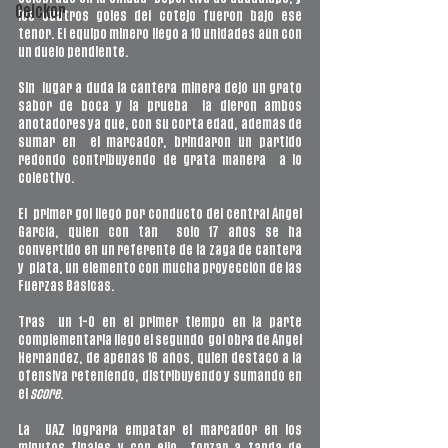
Ceickor
los cuatros goles del cotejo fueron bajo ese  
tenor. El equipo minero llegó a 10 unidades aún con 
un duelo pendiente.
Sin  lugar a duda la cantera minera dejó un grato 
sabor de boca y la prueba  la dieron ambos 
anotadores ya que, con su corta edad, además de 
sumar en  el marcador, brindaron un partido 
redondo contribuyendo de grata manera  a lo 
colectivo.
El  primer gol llegó por conducto del central Ángel 
García, quien con tan  solo 17 años se ha 
convertido en un referente de la zaga de cantera 
y  plata, un elemento con mucha proyección de las 
Fuerzas Básicas. 
Tras  un 1-0 en el primer tiempo en la parte 
complementaria llegó el segundo  gol obra de Ángel 
Hernández, de apenas 16 años, quien destacó a la  
ofensiva reteniendo, distribuyendo y sumando en 
el 
score
. 
La  UAZ lograría empatar el marcador en los 