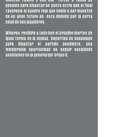
minutos finales y con ello  forzar a tanda de 
penales para disputar un punto extra que al final  
favoreció al cuadro rojo que volvió a dar muestra 
de un gran futuro en  esta división por la corta 
edad de sus jugadores. 
Mineros  recibirá a León Gen el próximo martes de 
igual forma en la Unidad  Deportiva de Guadalupe 
para disputar el partido pendiente, una  
inmejorable oportunidad de seguir escalando 
posiciones en la general del  Grupo 11. 