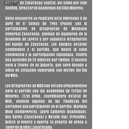
deporte en Zacatecas capital, así como por Iván 
Ceickor
Valdivia, Director de Academias del Club Mineros.
Dicho encuentro se realizará este miércoles 9 de 
abril en El Coloso de Tres Cruces con la 
participación de integrantes de Mexicana 
Universal Zacatecas, además de jugadoras de la 
Academia de Loreto y por supuesto integrantes 
del equipo de Zacatecas. Los equipos estarán 
combinados y el partido, que busca la sana 
convivencia y la participación ciudadana, tendrá 
una duración de 25 minutos por tiempo. El acceso 
será a través de un juguete, que será donado a 
niños en situación vulnerable con motivo del Día 
del Niño.
Las integrantes de MXU han estado preparándose 
para el partido con las academias de fútbol de 
Mineros. Itzel Uribe, coordinadora estatal de 
MXU, anunció algunas de las finalistas del 
certamen que participarán en el partido: Mariana 
Melo (Sombrerete), Laura Calderón (Guadalupe), 
Ana Karen (Zacatecas) y Natalia Díaz (Fresnillo). 
Asiste al evento y aporta tu granito de arena a 
favor de la niñez zacatecana.