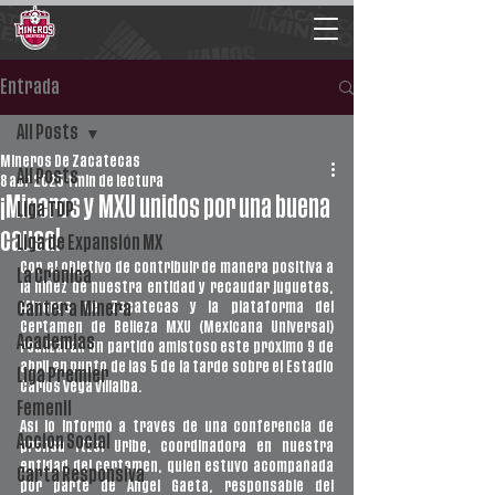
Entrada
All Posts
Mineros De Zacatecas
All Posts
8 abr 2025
1 min de lectura
¡Mineros y MXU unidos por una buena
Liga TDP
causa!
Liga de Expansión MX
Con el objetivo de contribuir de manera positiva a 
La Crónica
la niñez de nuestra entidad y recaudar juguetes, 
Mineros de Zacatecas y la plataforma del 
Cantera Minera
Certamen de Belleza MXU (Mexicana Universal) 
Academias
realizarán un partido amistoso este próximo 9 de 
abril en punto de las 5 de la tarde sobre el Estadio 
Liga Premier
Carlos Vega Villalba.
Femenil
Así lo informó a través de una conferencia de 
Acción Social
prensa Itzel Uribe, coordinadora en nuestra 
entidad del certamen, quien estuvo acompañada 
Carta Responsiva
por parte de Ángel Gaeta, responsable del 