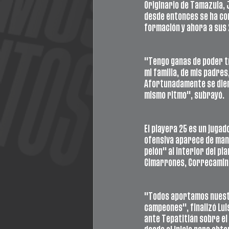
Originario de Tamazula, 
desde entonces se ha con
formación y ahora a sus 
"Tengo ganas de poder t
mi familia, de mis padres
Afortunadamente se diero
mismo ritmo", subrayó. 
El playera 25 es un jugad
ofensiva aparece de man
pelón" al interior del pl
Cimarrones, Correcamino
"Todos aportamos nuestr
campeones", finalizó Luis
ante Tepatitlán sobre el