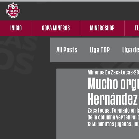
INICIO
COPA MINEROS
MINEROSHOP
EL
All Posts
Liga TDP
Liga d
Mineros De Zacatecas
23
Liga Premier
Femenil
Mucho orgu
Hernández
Zacatecas. Formado en l
de la columna vertebral 
1350 minutos jugados, ini