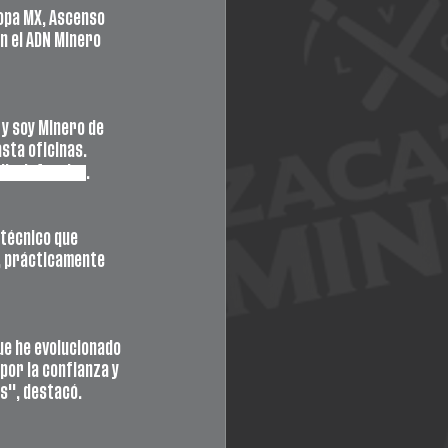
opa MX, Ascenso 
n el ADN Minero 
y soy Minero de 
sta oficinas. 
dio defensivo
. 
 técnico que 
, prácticamente 
ue he evolucionado 
or la confianza y 
os", destacó.