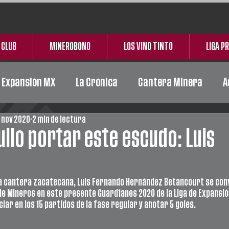
 CLUB
MINEROBONO
LOS VINO TINTO
LIGA P
e Expansión MX
La Crónica
Cantera Minera
A
 nov 2020
2 min de lectura
Acción Social
Carta Responsiva
Ceickor
llo portar este escudo: Luis
a cantera zacatecana, Luis Fernando Hernández Betancourt se convi
de Mineros en este presente Guard1anes 2020 de la Liga de Expansió
ciar en los 15 partidos de la fase regular y anotar 5 goles. 