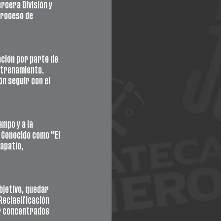
rcera División y 
proceso de 
ción por parte de 
entrenamiento. 
n seguir con el 
mpo y a la 
Conocido como "El 
apatío, 
jetivo, quedar 
Reclasificación 
ir concentrados 