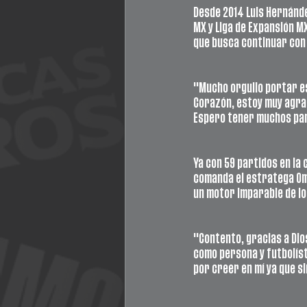
Desde 2014 Luis Hernánde
MX y Liga de Expansión M
que busca continuar con
"Mucho orgullo portar es
Corazón, estoy muy agrad
Espero tener muchos par
Ya con 59 partidos en la 
comanda el estratega Om
un motor imparable de lo
"Contento, gracias a Dio
como persona y futbolís
por creer en mí ya que s