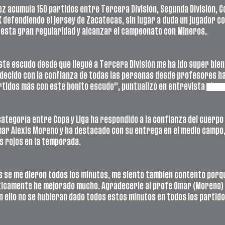
z acumula 150 partidos entre Tercera División, Segunda División, C
X defendiendo el jersey de Zacatecas, sin lugar a duda un jugador co
 esta gran regularidad y alcanzar el campeonato
 con Mineros. 
te escudo desde que llegué a Tercera División me ha ido super bien 
ecido con la confianza de todas las personas desde profesores ha
tidos más con este bonito escudo", puntualizó en entrevista 
el me
categoría entre Copa y Liga ha respondido a la confianza del cuerpo
ar Alexis Moreno y ha destacado con su entrega en el medio campo
s rojos en la temporada. 
s se me dieron todos los minutos, me siento también contento porq
ticamente he mejorado mucho. Agradecerle al profe Omar (Moreno) p
in ello no se hubieran dado todos estos minutos en todos los partid