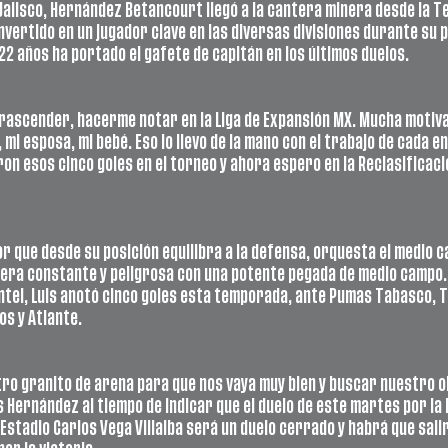
Jalisco, Hernández Betancourt llegó a la cantera minera desde la Te
vertido en un jugador clave en las diversas divisiones durante su 
22 años ha portado el gafete de capitán en los últimos duelos. 
rascender, hacerme notar en la Liga de Expansión MX. Mucha motiva
, mi esposa, mi bebé. Eso lo llevo de la mano con el trabajo de cada 
n esos cinco goles en el torneo y ahora espero en la Reclasificació
or que desde su posición equilibra a la defensa, orquesta el medio ca
era constante y peligrosa con una potente pegada de medio campo. 
antel, Luis anotó cinco goles esta temporada, ante Pumas Tabasco, T
s y Atlante. 
o granito de arena para que nos vaya muy bien y buscar nuestro ob
 Hernández al tiempo de indicar que el duelo de este martes por la 
 Estadio Carlos Vega Villalba será un duelo cerrado y habrá que sal