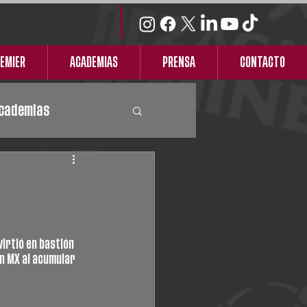
REMIER
ACADEMIAS
PRENSA
CONTACTO
cademias
rtió en bastión 
n MX al acumular 