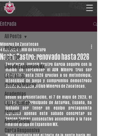
Entrada
All Posts
Mineros De Zacatecas
All Posts
4 nov 2024
1 min de lectura
Nacho Castro: renovado hasta 2026
Liga TDP
Zacatecas. Ignacio Castro García seguirá con la 
Liga de Expansión MX
misión de fortalecer el ADN Minero tras ser 
renovado hasta 2026 gracias a su metodología, 
La Crónica
intensidad de juego y compromiso demostrado 
Cantera Minera
desde su llegada al Club Mineros de Zacatecas.
Academias
Desde su presentación, el 7 de mayo de 2023, el 
nacido en el Principado de Asturias, España, ha 
Liga Premier
luchado por tener un equipo protagonista 
Femenil
logrando apenas este sábado concretar su 
tercer torneo consecutivo accediendo a la Fase 
Acción Social
Final de la Liga de Expansión MX.
Carta Responsiva
“Muy contento por el trato de la gente hacia mí, 