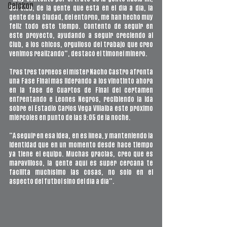
Ceickor
del Club, de la gente que está en el día a día, la 
gente de la Ciudad, del entorno, me han hecho muy 
feliz todo este tiempo. Contento de seguir en 
este proyecto, ayudando a seguir creciendo al 
Club, a los chicos, orgulloso del trabajo que creo 
venimos realizando”, destacó el timonel minero.
Tras tres torneos el míster Nacho Castro afronta 
una Fase Final más liderando a los vinotinto ahora 
en la fase de Cuartos de Final del certamen 
enfrentando e Leones Negros, recibiendo la ida 
sobre el Estadio Carlos Vega Villalba este próximo 
miércoles en punto de las 9:05 de la noche.
“A seguir en esa idea, en es línea, y manteniendo la 
identidad que en un momento desde hace tiempo 
ya tiene el equipo. Muchas gracias, creo que es 
maravilloso, la gente aquí es super cercana te 
facilita muchísimo las cosas, no solo en el 
aspecto del futbol sino del día a día”.