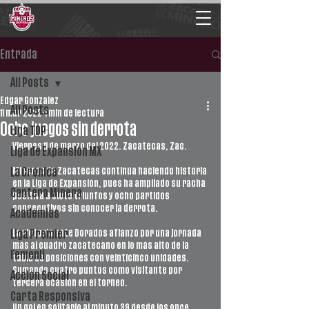
Entrada
All Posts
Edgar Gonzalez
All Posts
11 mar 2022
1 min de lectura
Ocho juegos sin derrota
Liga TDP
Viernes 11 de marzo del 2022. Zacatecas, Zac.
Liga de Expansión MX
Mineros de Zacatecas continúa haciendo historia 
La Crónica
en la Liga de Expansión, pues ha ampliado su racha 
Cantera Minera
positiva a siete triunfos y ocho partidos 
consecutivos sin conocer la derrota.
Academias
La victoria ante Dorados afianzó por una jornada 
Liga Premier
más al cuadro zacatecano en lo más alto de la 
Femenil
tabla de posiciones con veinticinco unidades. 
Sumando cuatro puntos como visitante por 
Acción Social
tercera ocasión en el torneo.
Carta Responsiva
Un gol en solitario al minuto 39 desde los once 