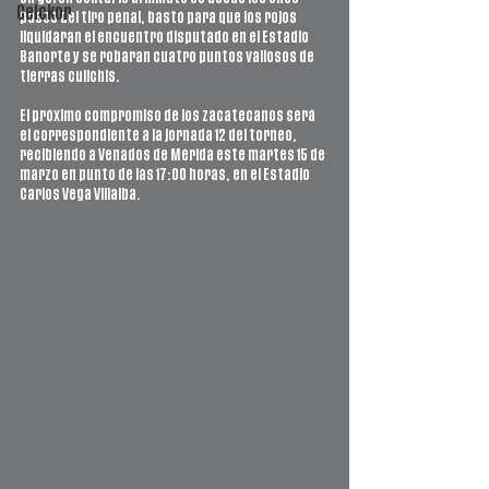
Ceickor
pasos del tiro penal, bastó para que los rojos 
liquidaran el encuentro disputado en el Estadio 
Banorte y se robaran cuatro puntos valiosos de 
tierras culichis.
El próximo compromiso de los zacatecanos será 
el correspondiente a la jornada 12 del torneo, 
recibiendo a Venados de Mérida este martes 15 de 
marzo en punto de las 17:00 horas, en el Estadio 
Carlos Vega Villalba.