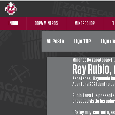
INICIO
COPA MINEROS
MINEROSHOP
EL
All Posts
Liga TDP
Liga d
Mineros De Zacatecas
1 j
Liga Premier
Femenil
Ray Rubio,
Zacatecas.  Raymundo Rub
Apertura 2021 dentro de 
Rubio  Lara fue presentad
brevedad vistió los color
"Estoy muy  contento, es