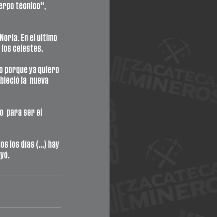
uerpo técnico", 
oria. En el último 
los celestes. 
o porque ya quiero 
leció la  nueva 
  para ser el 
los dí­as (...) hay 
yó.