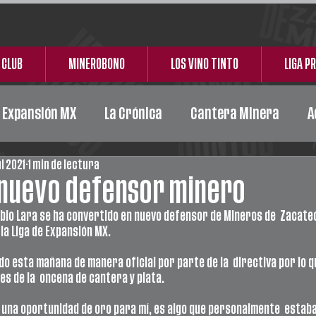
 CLUB
MINEROBONO
LOS VINO TINTO
LIGA P
e Expansión MX
La Crónica
Cantera Minera
A
ul 2021
1 min de lectura
Acción Social
Carta Responsiva
Ceickor
 nuevo defensor minero
io Lara se ha convertido en nuevo defensor de Mineros de  Zacatec
la Liga de Expansión MX. 
o esta mañana de manera oficial por parte de la  directiva por lo qu
es de la  oncena de cantera y plata. 
 una oportunidad de oro para mí, es algo que personalmente  estab