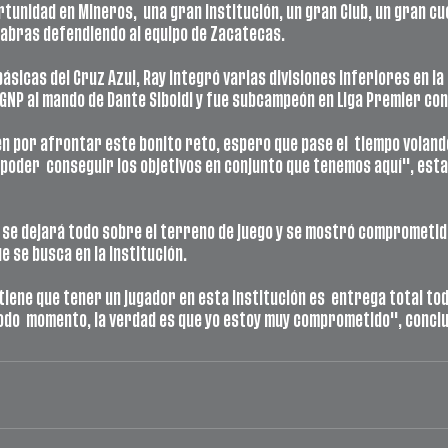
ortunidad en Mineros,  una gran institución, un gran Club, un gran c
labras defendiendo al equipo de Zacatecas.
sicas del Cruz Azul, Ray integró varias divisiones inferiores en la N
 GNP al mando de Dante Siboldi y fue subcampeón en Liga Premier con 
 por afrontar este bonito reto, espero que pase el  tiempo voland
 poder  conseguir los objetivos en conjunto que tenemos aquí", estab
 se dejará todo sobre el terreno de juego y se mostró comprometido
e se busca en la institución. 
iene que tener un jugador en esta Institución es  entrega total todos 
odo  momento, la verdad es que yo estoy muy comprometido", conclu