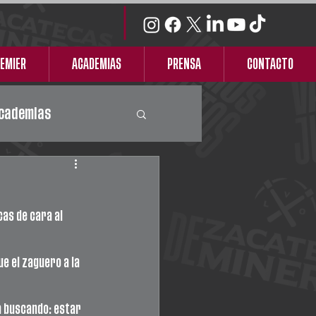
REMIER
ACADEMIAS
PRENSA
CONTACTO
cademias
as de cara al 
e el zaguero a la 
a buscando: estar 