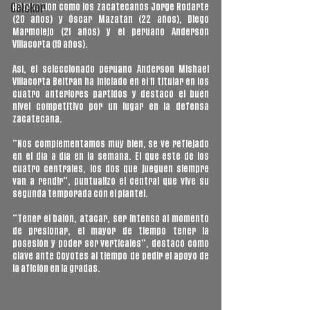
proyección como los zacatecanos Jorge Rodarte 
Ceickor
(20 años) y Óscar Mazatán (22 años), Diego 
Marmolejo (21 años) y el peruano Anderson 
Villacorta (19 años). 
Así, el seleccionado peruano Anderson Mishael 
Villacorta Beltrán ha iniciado en el 11 titular en los 
cuatro anteriores partidos y destacó el buen 
nivel competitivo por un lugar en la defensa 
zacatecana. 
“Nos complementamos muy bien, se ve reflejado 
en el día a día en la semana. El que esté de los 
cuatro centrales, los dos que jueguen siempre 
van a rendir”, puntualizó el central que vive su 
segunda temporada con el plantel. 
“Tener el balón, atacar, ser intenso al momento 
de presionar, el mayor de tiempo tener la 
posesión y poder ser verticales”, destacó como 
clave ante Coyotes al tiempo de pedir el apoyo de 
la afición en la gradas.