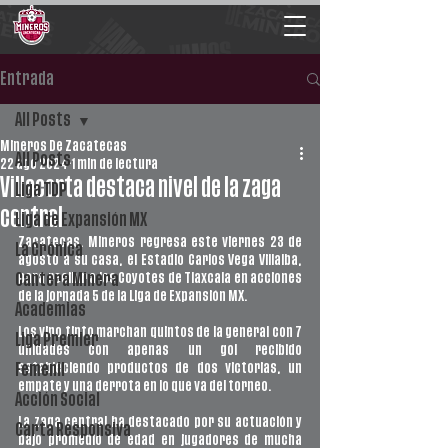
Entrada
All Posts
Mineros De Zacatecas
All Posts
22 ago 2024
1 min de lectura
Villacorta destaca nivel de la zaga
Liga TDP
central
Liga de Expansión MX
Zacatecas. Mineros regresa este viernes 23 de 
La Crónica
agosto a su casa, el Estadio Carlos Vega Villalba, 
para recibir a los Coyotes de Tlaxcala en acciones 
Cantera Minera
de la jornada 5 de la Liga de Expansión MX. 
Academias
Los vino tinto marchan quintos de la general con 7 
Liga Premier
unidades con apenas un gol recibido 
estableciendo productos de dos victorias, un 
Femenil
empate y una derrota en lo que va del torneo. 
Acción Social
La zaga central ha destacado por su actuación y 
Carta Responsiva
bajo promedio de edad en jugadores de mucha 