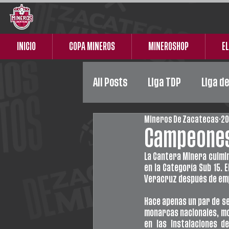
INICIO
COPA MINEROS
MINEROSHOP
EL
All Posts
Liga TDP
Liga d
Mineros De Zacatecas
20
Liga Premier
Femenil
Campeones 
La Cantera Minera culmin
en la Categoría Sub 15. 
Veracruz después de emp
Hace apenas un par de sem
monarcas nacionales, mos
en las instalaciones d