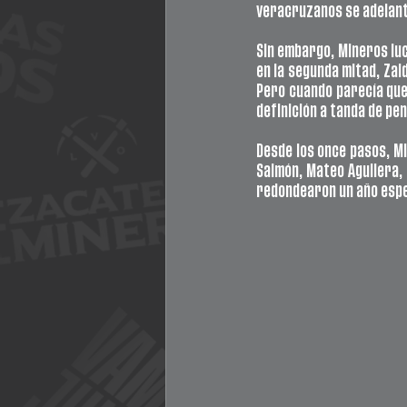
veracruzanos se adelant
Sin embargo, Mineros luch
en la segunda mitad, Zai
Pero cuando parecía que l
definición a tanda de pen
Desde los once pasos, Mi
Salmón, Mateo Aguilera, 
redondearon un año espe