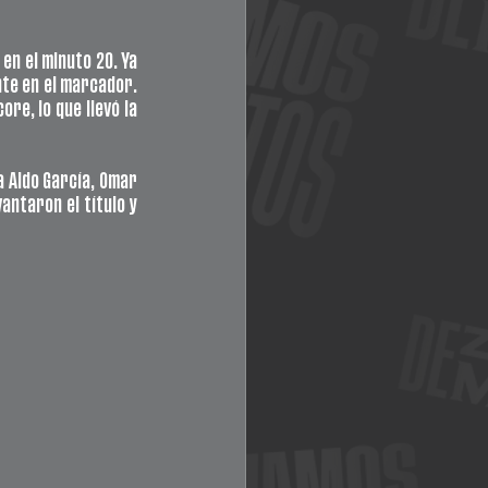
en el minuto 20. Ya 
te en el marcador. 
re, lo que llevó la 
 Aldo García, Omar 
ntaron el título y 