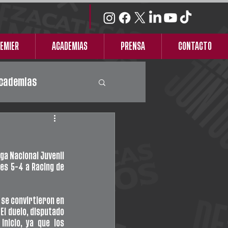
REMIER
ACADEMIAS
PRENSA
CONTACTO
cademias
a Nacional Juvenil 
es 5-4 a Racing de 
 se convirtieron en 
l duelo, disputado 
nicio, ya que los 