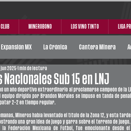
 CLUB
MINEROBONO
LOS VINO TINTO
LIGA P
e Expansión MX
La Crónica
Cantera Minera
A
 jun 2025
1 min de lectura
Acción Social
Carta Responsiva
Ceickor
Nacionales Sub 15 en LNJ
ó un año deportivo extraordinario al proclamarse campeón de la Lig
El equipo dirigido por Brandon Morales se impuso en tanda de penal
atar 2-2 en tiempo regular.
anas, Mineros había levantado el título de la Zona 12, y esta tarde
trando una gran idea de juego y garra sobre el terreno de juego. E
e la Federación Mexicana de Fútbol, fue emocionante desde el i