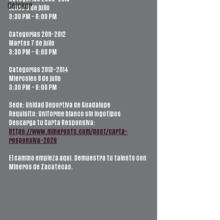
Ceickor
Lunes 6 de julio
3:30 PM - 6:00 PM
Categorías 2011-2012
Martes 7 de julio
3:30 PM - 6:00 PM
Categorías 2013-2014
Miércoles 8 de julio
3:30 PM - 6:00 PM
Sede: Unidad Deportiva de Guadalupe
Requisito: Uniforme blanco sin logotipos
Descarga tu Carta Responsiva: 
https://www.minerosfc.com/post/carta-
responsiva-2026
El camino empieza aquí. Demuestra tu talento con 
Mineros de Zacatecas.