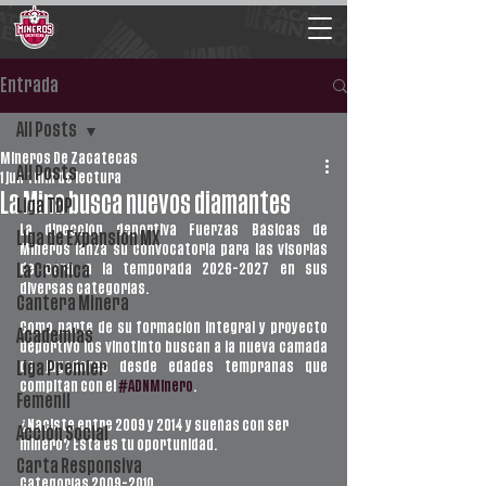
Entrada
All Posts
Mineros De Zacatecas
All Posts
1 jun
1 min de lectura
La Mina busca nuevos diamantes
Liga TDP
La dirección deportiva Fuerzas Básicas de 
Liga de Expansión MX
Mineros lanza su convocatoria para las visorias 
de cara a la temporada 2026-2027 en sus 
La Crónica
diversas categorías.
Cantera Minera
Como parte de su formación integral y proyecto 
Academias
deportivo los vinotinto buscan a la nueva camada 
de jugadores desde edades tempranas que 
Liga Premier
compitan con el 
#ADNMinero
.
Femenil
¿Naciste entre 2009 y 2014 y sueñas con ser 
Acción Social
minero? Esta es tu oportunidad.
Carta Responsiva
Categorías 2009-2010