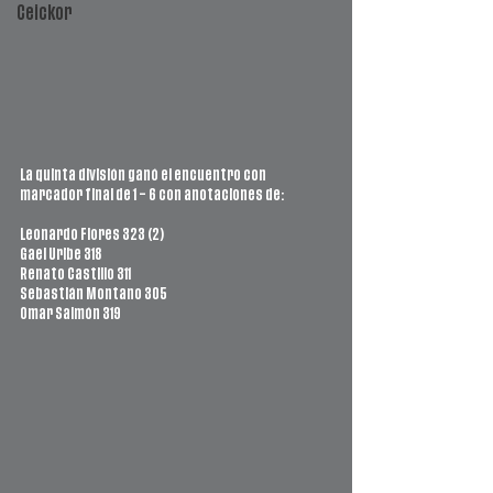
Ceickor
La quinta división ganó el encuentro con 
marcador final de 1 – 6 con anotaciones de:
Leonardo Flores 323 (2)
Gael Uribe 318
Renato Castillo 311
Sebastián Montano 305 
Omar Salmón 319