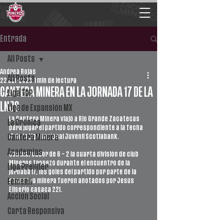
Entrada
All Posts
Andrea Rojas
All Posts
22 abr 2023
1 min de lectura
CANTERA MINERA EN LA JORNADA 17 DE LA
Liga TDP
LNJS
Liga de Expansión MX
La Cantera Minera viajó a Rio Grande Zacatecas 
La Crónica
para jugar el partido correspondiente a la fecha 
17 de la Liga Nacional Juvenil Scotiabank.
Cantera Minera
Academias
Con marcador de 6 – 2 la cuarta división de club 
Mineros tropezó durante el encuentro de la 
Liga Premier
jornada 17, los goles del partido por parte de la 
escuadra minera fueron anotados por Jesús 
Femenil
Eliserio casaca 221. 
Acción Social
Carta Responsiva