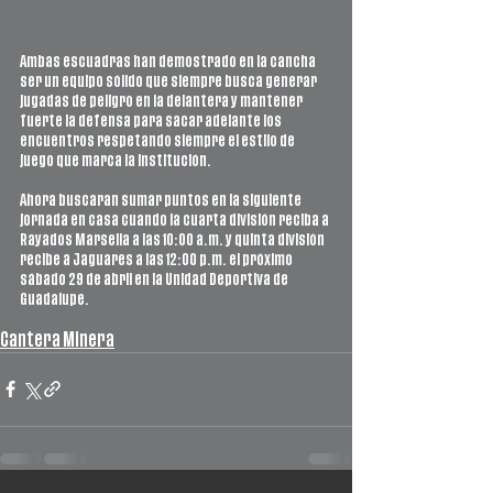
Ambas escuadras han demostrado en la cancha 
ser un equipo sólido que siempre busca generar 
jugadas de peligro en la delantera y mantener 
fuerte la defensa para sacar adelante los 
encuentros respetando siempre el estilo de 
juego que marca la institución. 
Ahora buscaran sumar puntos en la siguiente 
jornada en casa cuando la cuarta división reciba a 
Rayados Marsella a las 10:00 a.m. y quinta división 
recibe a Jaguares a las 12:00 p.m. el próximo 
sábado 29 de abril en la Unidad Deportiva de 
Guadalupe. 
Cantera Minera