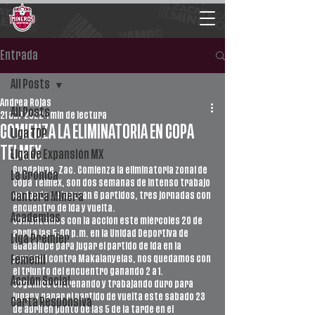
Entrada
All Posts
Andrea Rojas
All Posts
21 abr 2022
1 min de lectura
COMIENZA LA ELIMINATORIA EN COPA
Liga TDP
TELMEX
Liga de Expansión MX
Guadalupe, Zac. Comienza la eliminatoria zonal de 
La Crónica
Copa Telmex, son dos semanas de intenso trabajo 
en donde se jugarán 6 partidos, tres jornadas con 
Cantera Minera
encuentro de ida y vuelta. 
Academias
Comenzamos con la acción este miércoles 20 de 
abril a las 5:00 p.m. en la Unidad Deportiva de 
Liga Premier
Guadalupe para jugar el partido de ida en la 
jornada 1 contra Makalanyelas, nos quedamos con 
Femenil
el triunfo del encuentro ganando 2 a 1.
Acción Social
Seguimos entrenando y trabajando duro para 
jugar y ganar el partido de vuelta este sábado 23 
Carta Responsiva
de abril en punto de las 5 de la tarde en el 