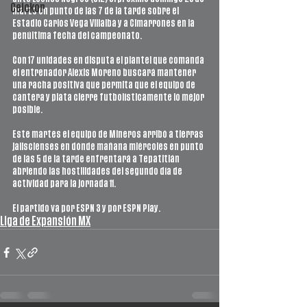
Ceickor
marzo en punto de las 7 de la tarde sobre el 
Estadio Carlos Vega Villalba y a Cimarrones en la 
penúltima fecha del campeonato.
Con 17 unidades en disputa el plantel que comanda 
el entrenador Alexis Moreno buscará mantener 
una racha positiva que permita que el equipo de 
cantera y plata cierre futbolísticamente lo mejor 
posible.
Este martes el equipo de Mineros arribó a tierras 
jaliscienses en dónde mañana miércoles en punto 
de las 5 de la tarde enfrentará a Tepatitlán 
abriendo las hostilidades del segundo día de 
actividad para la jornada 11.
El partido va por ESPN 3 y por ESPN Play. 
Liga de Expansión MX