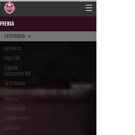
PRENSA
La Crónica
All Posts
Liga TDP
Liga de
Expansión MX
La Crónica
Cantera
Minera
Academias
Liga Premier
Femenil