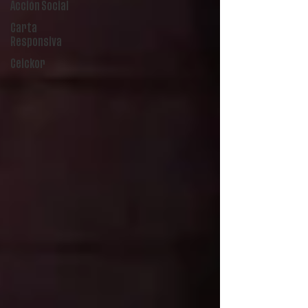
Acción Social
Carta
Responsiva
Ceickor